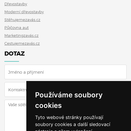
Dřevostavby
Moderní dřevostavby
Stěhujemezavás.cz
Půjčovna aut
Marketingzavás.cz
Cestujemezavás.cz
DOTAZ
Používáme soubory
cookies
Tyto webové stránky používají
soubory cookies a další sledovací