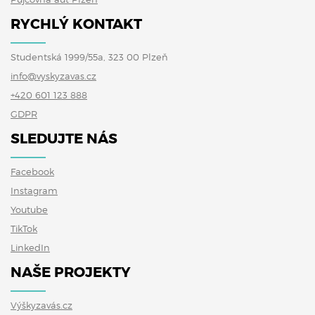
RYCHLÝ KONTAKT
Studentská 1999/55a, 323 00 Plzeň
info@vyskyzavas.cz
+420 601 123 888
GDPR
SLEDUJTE NÁS
Facebook
Instagram
Youtube
TikTok
LinkedIn
NAŠE PROJEKTY
Výškyzavás.cz