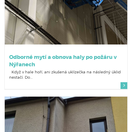
Odborné mytí a obnova haly po požáru v
Nýřanech
Když v hale hoří, ani zkušená uklízečka na následný úklid
nestačí. Do...