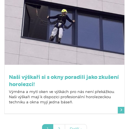
Naši výškaři si s okny poradili jako zkušení
horolezci!
Výměna a mytí oken ve výškách pro nás není překážkou.
Naši výškaři mají k dispozici profesionální horolezeckou
techniku a okna myjí jedna báseň.
1
2
Další »