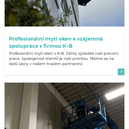
Profesionální mytí oken a vzájemná
spolupráce s firmou K+B
Profesionální mytí oken v K+B: Zářivý výsledek naší precizní
práce. Spokojenost klientů je naší prioritou. Těšíme se na
další úkoly v našem trvalém partnerství.