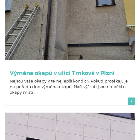
Výměna okapů v ulici Trnková v Plzni
Nejsou vaše okapy v té nejlepší kondici? Pokud protékají, je
na pořadu dne výměna okapů. Naši výškaři jsou na péči o
okapy mistři.