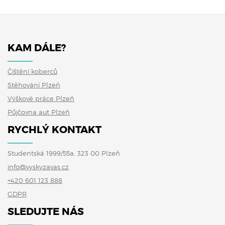
KAM DÁLE?
Čištění koberců
Stěhování Plzeň
Výškové práce Plzeň
Půjčovna aut Plzeň
RYCHLÝ KONTAKT
Studentská 1999/55a, 323 00 Plzeň
info@vyskyzavas.cz
+420 601 123 888
GDPR
SLEDUJTE NÁS