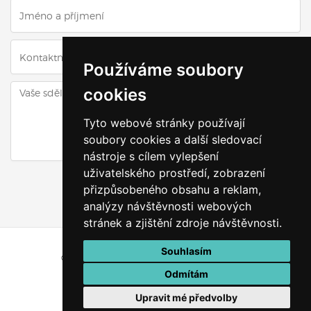
Používáme soubory
cookies
Tyto webové stránky používají
soubory cookies a další sledovací
nástroje s cílem vylepšení
uživatelského prostředí, zobrazení
ODESLAT DOTAZ
přizpůsobeného obsahu a reklam,
analýzy návštěvnosti webových
stránek a zjištění zdroje návštěvnosti.
Souhlasím
© Všechna práva vyhrazena
Výškyzavás.cz
Odmítám
Vytvořeno v
VRÁTIT SE ZPĚT NAHORU
Upravit mé předvolby