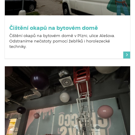
Čištění okapů na bytovém domě
Čištění okapů na bytovém domě v Plzni, ulice Alešova.
Odstraníme nečistoty pomocí žebříků i horolezecké
techniky.