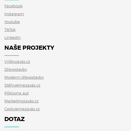
Facebook
Instagram
Youtube
TikTok
LinkedIn
NAŠE PROJEKTY
Výškyzavás.cz
Dřevostavby
Moderní dřevostavby
Stěhujemezavás.cz
Půjčovna aut
Marketingzavás.cz
Cestujemezavás.cz
DOTAZ