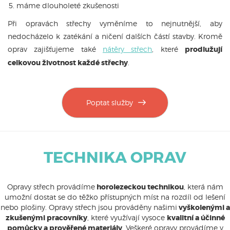
máme dlouholeté zkušenosti
Při opravách střechy vyměníme to nejnutnější, aby
nedocházelo k zatékání a ničení dalších částí stavby. Kromě
oprav zajišťujeme také
nátěry střech
, které
prodlužují
celkovou životnost každé střechy
.
Poptat služby
TECHNIKA OPRAV
Opravy střech provádíme
horolezeckou technikou
, která nám
umožní dostat se do těžko přístupných míst na rozdíl od lešení
nebo plošiny. Opravy střech jsou prováděny našimi
vyškolenými a
zkušenými pracovníky
, které využívají vysoce
kvalitní a účinné
pomůcky a prověřené materiály
. Veškeré opravy provádíme v