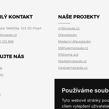
LÝ KONTAKT
NAŠE PROJEKTY
ská 1999/55a, 323 00 Plzeň
Výškyzavás.cz
skyzavas.cz
Dřevostavby
1 123 888
Moderní dřevostavby
Stěhujemezavás.cz
Půjčovna aut
UJTE NÁS
Marketingzavás.cz
Cestujemezavás.cz
ok
am
Používáme soub
n
Tyto webové stránky použí
cílem vylepšení uživatel