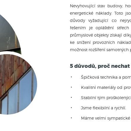
Nevyhovující stav budovy, ho
energetické náklady. Toto j
důvody vyžadující co nejryc
řešením je opláštění střech
průmyslové objekty získají dík
ke snížení provozních nákla
možnost rozšíření samotných p
5 důvodů, proč nechat 
Špičková technika a po
Kvalitní materiály od pr
Stabilní tým proškolený
Jsme flexibilní a rychlí.
Máme velmi sympatické 