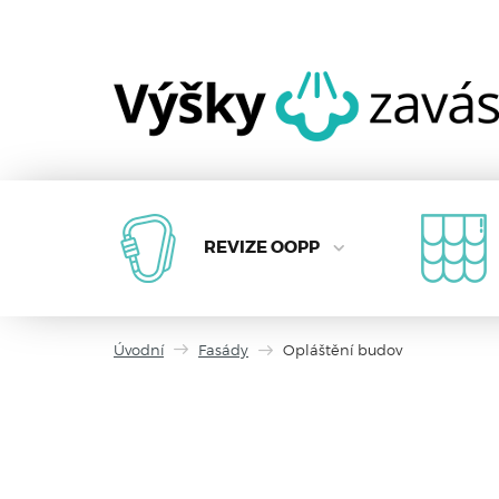
REVIZE OOPP
Úvodní
Fasády
Opláštění budov