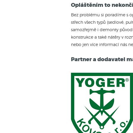
Opláštěním to nekonč
Bez problému si poradíme s op
střech všech typů (sedlové, p
samozřejmě i demonty původníc
konstrukce a také nátěry v roz
nebo jen více informací nás ne
Partner a dodavatel ma