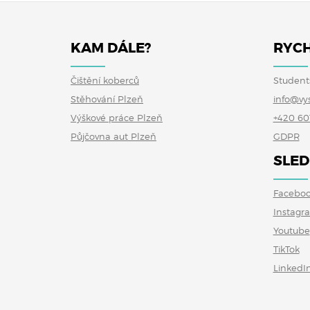
KAM DÁLE?
RYCH
Čištění koberců
Student
Stěhování Plzeň
info@vy
Výškové práce Plzeň
+420 60
Půjčovna aut Plzeň
GDPR
SLED
Facebo
Instagr
Youtube
TikTok
LinkedI