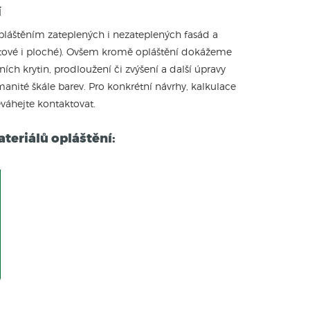
í
láštěním zateplených i nezateplených fasád a
ultové i ploché). Ovšem kromě opláštění dokážeme
h krytin, prodloužení či zvýšení a další úpravy
manité škále barev. Pro konkrétní návrhy, kalkulace
váhejte kontaktovat.
teriálů opláštění: