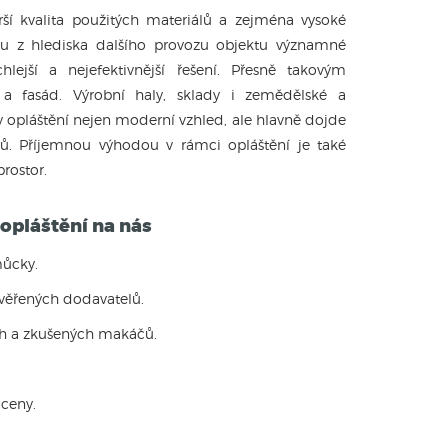
rší kvalita použitých materiálů a zejména vysoké
sou z hlediska dalšího provozu objektu významné
hlejší a nejefektivnější řešení. Přesně takovým
 a fasád. Výrobní haly, sklady i zemědělské a
y opláštění nejen moderní vzhled, ale hlavně dojde
dů. Příjemnou výhodou v rámci opláštění je také
rostor.
opláštění na nás
můcky.
ověřených dodavatelů.
ch a zkušených makáčů.
ceny.