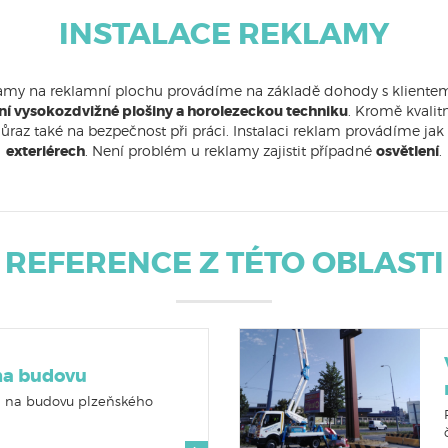
INSTALACE REKLAMY
klamy na reklamní plochu provádíme na základě dohody s klientem. 
í vysokozdvižné plošiny a horolezeckou techniku
. Kromě kvali
raz také na bezpečnost při práci. Instalaci reklam provádíme jak
exteriérech
. Není problém u reklamy zajistit případné
osvětlení
.
REFERENCE Z TÉTO OBLASTI
 na budovu
 na budovu plzeňského