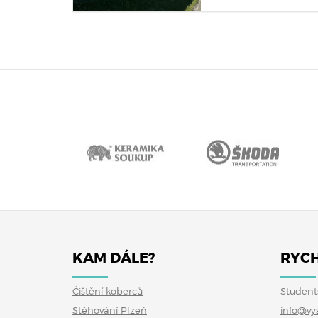
KAM DÁLE?
RYCH
Čištění koberců
Student
Stěhování Plzeň
info@vy