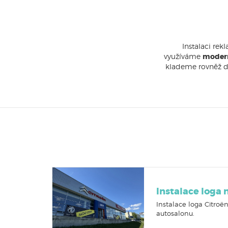
Instalaci re
využíváme
modern
klademe rovněž dů
Instalace loga
Instalace loga Citro
ë
n
autosalonu.