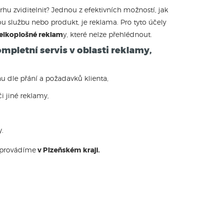
trhu zviditelnit? Jednou z efektivních možností, jak
nou službu nebo produkt, je reklama. Pro tyto účely
velkoplošné reklam
y, které nelze přehlédnout.
ompletní servis v oblasti reklamy,
hu dle přání a požadavků klienta,
i jiné reklamy,
y.
 provádíme
v Plzeňském kraji.