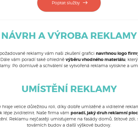
Poptat služby
NÁVRH A VÝROBA REKLAMY
požadované reklamy vám naši zkušení grafici
navrhnou logo firmy
. Dále vám poradí také ohledně
výběru vhodného materiálu
, kter
lamy. Po domluvě a schválení se vytvořená reklama vytiskne a umí
UMÍSTĚNÍ REKLAMY
hraje velice důležitou roli, díky dobře umístěné a viditelné rekl
k lépe zviditelnit. Naše firma vám
poradí, jaký druh reklamní plo
ístění. Reklamu nejčastěji umisťujeme na fasády domů, štítové zdi,
továrních budov a další výškové budovy.