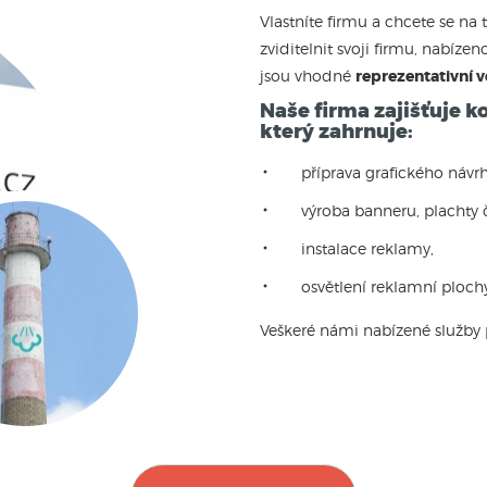
Vlastníte firmu a chcete se na 
zviditelnit svoji firmu, nabíze
jsou vhodné
reprezentativní 
Naše firma zajišťuje k
který zahrnuje:
příprava grafického návr
výroba banneru, plachty č
instalace reklamy,
osvětlení reklamní ploch
Veškeré námi nabízené služby