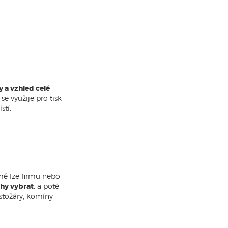
 a vzhled celé
ý se využije pro tisk
stí.
amě lze firmu nebo
chy vybrat
, a poté
 stožáry, komíny