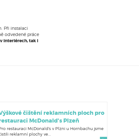
Při instalaci
tně odvedené práce
v interiérech, tak i
Výškové čištění reklamních ploch pro
restauraci McDonald's Plzeň
Pro restauraci McDonald's v Plzni u Hornbachu jsme
čistili reklamní plochy ve...