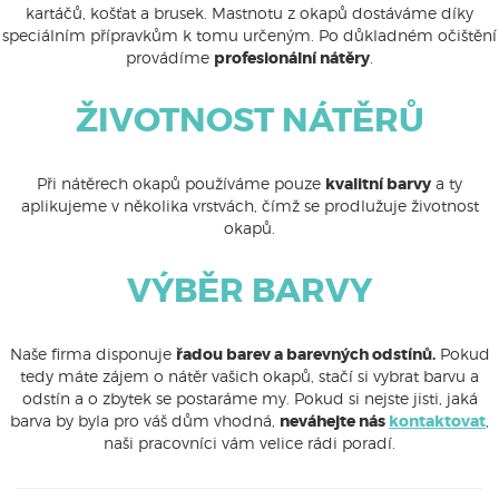
kartáčů, košťat a brusek. Mastnotu z okapů dostáváme díky
speciálním přípravkům k tomu určeným. Po důkladném očištění
provádíme
profesionální nátěry
.
ŽIVOTNOST NÁTĚRŮ
Při nátěrech okapů používáme pouze
kvalitní barvy
a ty
aplikujeme v několika vrstvách, čímž se prodlužuje životnost
okapů.
VÝBĚR BARVY
Naše firma disponuje
řadou barev a barevných odstínů.
Pokud
tedy máte zájem o nátěr vašich okapů, stačí si vybrat barvu a
odstín a o zbytek se postaráme my. Pokud si nejste jisti, jaká
barva by byla pro váš dům vhodná,
neváhejte nás
kontaktovat
,
naši pracovníci vám velice rádi poradí.