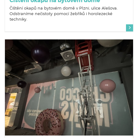
Čištění okapů na bytovém domě
Čištění okapů na bytovém domě v Plzni, ulice Alešova.
Odstraníme nečistoty pomocí žebříků i horolezecké
techniky.