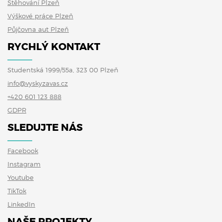
Stěhování Plzeň
Výškové práce Plzeň
Půjčovna aut Plzeň
RYCHLÝ KONTAKT
Studentská 1999/55a, 323 00 Plzeň
info@vyskyzavas.cz
+420 601 123 888
GDPR
SLEDUJTE NÁS
Facebook
Instagram
Youtube
TikTok
LinkedIn
NAŠE PROJEKTY