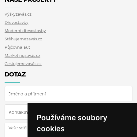
Výškyzavás.cz
Dřevostavby
Moderní dřevostavby
Stěhujemezavás.cz
Půjčovna aut
Marketingzavás.cz
Cestujemezavás.cz
DOTAZ
Používáme soubory
cookies