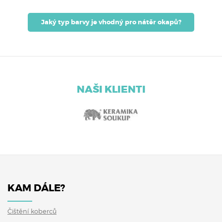
Jaký typ barvy je vhodný pro nátěr okapů?
NAŠI KLIENTI
KAM DÁLE?
Čištění koberců