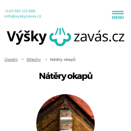
+420 601 123 888
info@vyskyzavas.cz
Úvodní
Střechy
Nátěry okapů
Nátěry okapů