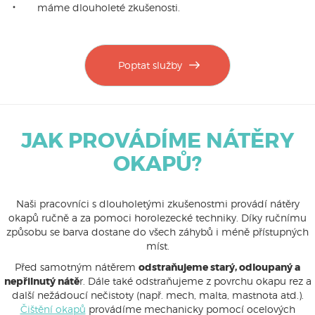
máme dlouholeté zkušenosti.
Poptat služby
JAK PROVÁDÍME NÁTĚRY
OKAPŮ?
Naši pracovníci s dlouholetými zkušenostmi provádí nátěry
okapů ručně a za pomoci horolezecké techniky. Díky ručnímu
způsobu se barva dostane do všech záhybů i méně přístupných
míst.
Před samotným nátěrem
odstraňujeme starý, odloupaný a
nepřilnutý nátě
r. Dále také odstraňujeme z povrchu okapu rez a
další nežádoucí nečistoty (např. mech, malta, mastnota atd.).
Čištění okapů
provádíme mechanicky pomocí ocelových