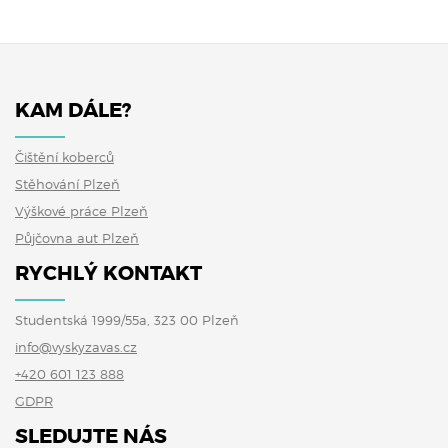
KAM DÁLE?
Čištění koberců
Stěhování Plzeň
Výškové práce Plzeň
Půjčovna aut Plzeň
RYCHLÝ KONTAKT
Studentská 1999/55a, 323 00 Plzeň
info@vyskyzavas.cz
+420 601 123 888
GDPR
SLEDUJTE NÁS