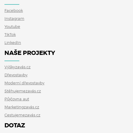
Facebook
Instagram
Youtube
TikTok
LinkedIn
NAŠE PROJEKTY
Výškyzavás.cz
Dřevostavby
Moderní dřevostavby
Stěhujemezavás.cz
Půjčovna aut
Marketingzavás.cz
Cestujemezavás.cz
DOTAZ