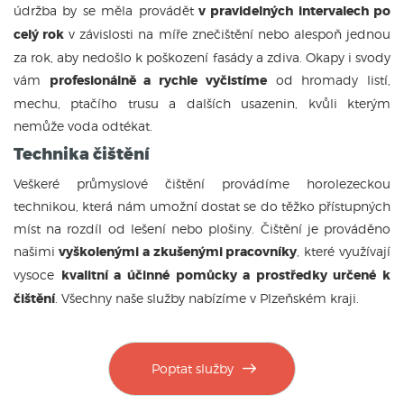
údržba by se měla provádět
v pravidelných intervalech po
celý rok
v závislosti na míře znečištění nebo alespoň jednou
za rok, aby nedošlo k poškození fasády a zdiva. Okapy i svody
vám
profesionálně a rychle vyčistíme
od hromady listí,
mechu, ptačího trusu a dalších usazenin, kvůli kterým
nemůže voda odtékat.
Technika čištění
Veškeré průmyslové čištění provádíme horolezeckou
technikou, která nám umožní dostat se do těžko přístupných
míst na rozdíl od lešení nebo plošiny. Čištění je prováděno
našimi
vyškolenými a zkušenými pracovníky
, které využívají
vysoce
kvalitní a účinné pomůcky a prostředky určené k
čištění
. Všechny naše služby nabízíme v Plzeňském kraji.
Poptat služby