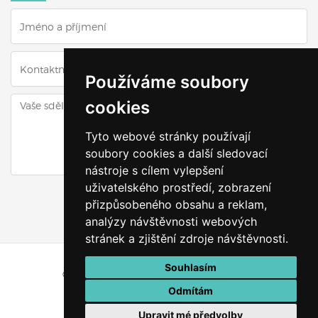
Používáme soubory
cookies
Tyto webové stránky používají
soubory cookies a další sledovací
nástroje s cílem vylepšení
uživatelského prostředí, zobrazení
ODESLAT DOTAZ
přizpůsobeného obsahu a reklam,
analýzy návštěvnosti webových
stránek a zjištění zdroje návštěvnosti.
Souhlasím
© Všechna práva vyhrazena
Výškyzavás.cz
Odmítám
Vytvořeno v
VRÁTIT SE ZPĚT NAHORU
Upravit mé předvolby