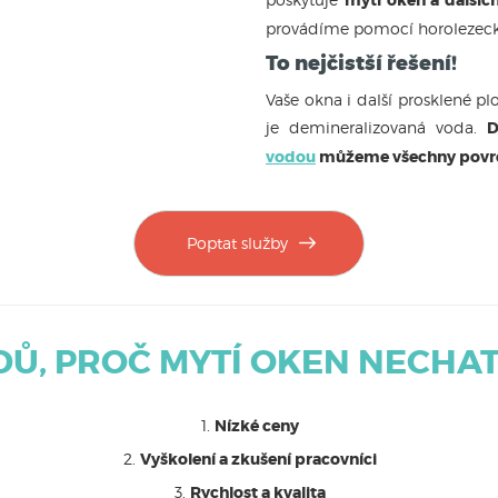
provádíme pomocí horolezecké
To nejčistší řešení!
Vaše okna i další prosklené pl
je demineralizovaná voda.
D
vodou
můžeme všechny povrchy o
Poptat služby
DŮ, PROČ MYTÍ OKEN NECHAT
Nízké ceny
Vyškolení a zkušení pracovníci
Rychlost a kvalita