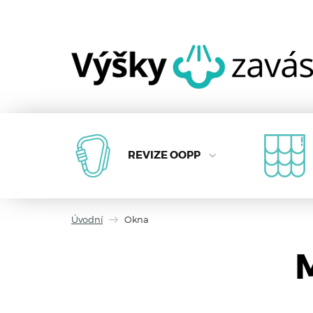
REVIZE OOPP
Úvodní
Okna
M