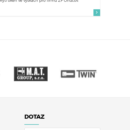
Mytí oken ve výškách pro firmu ZF Ohučov.
DOTAZ