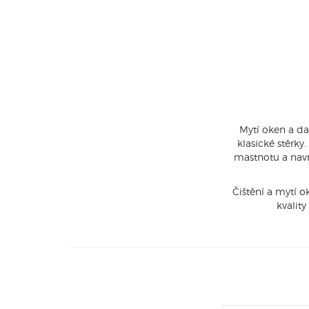
Mytí oken a da
klasické stěrk
mastnotu a navr
Čištění a mytí o
kvalit