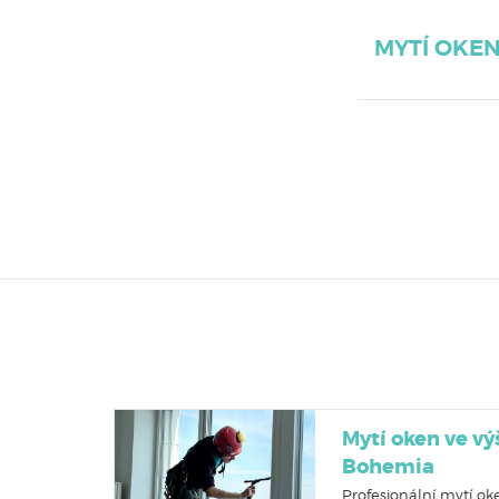
MYTÍ OKE
Mytí oken ve v
Bohemia
Profesionální mytí ok