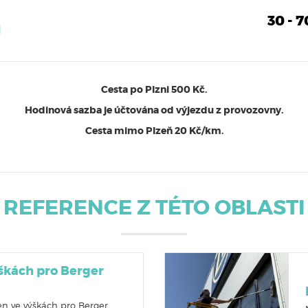
30 - 
N
Cesta po Plzni 500 Kč.
Hodinová sazba je účtována od výjezdu z provozovny.
Cesta mimo Plzeň 20 Kč/km.
REFERENCE Z TÉTO OBLASTI
ýškách pro Berger
en ve výškách pro Berger