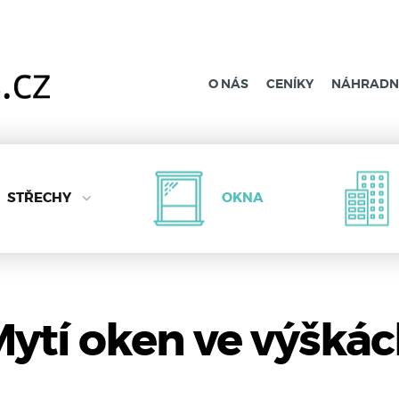
O NÁS
CENÍKY
NÁHRADNÍ
STŘECHY
OKNA
ytí oken ve výšká