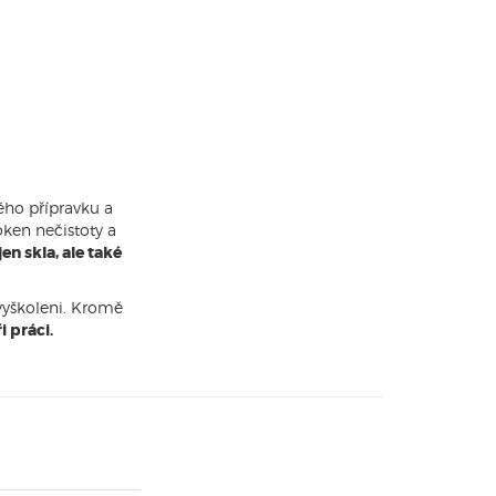
ého přípravku a
ken nečistoty a
en skla, ale také
 vyškoleni. Kromě
 práci.