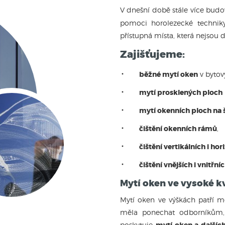
V dnešní době stále více bud
pomoci horolezecké techniky
přístupná místa, která nejsou 
Zajišťujeme:
běžné mytí oken
v bytov
mytí prosklených ploch
mytí okenních ploch na
čištění okenních rámů
,
čištění vertikálních i hor
čištění vnějších i vnitřn
Mytí oken ve vysoké kv
Mytí oken ve výškách patří m
měla ponechat odborníkům, k
poskytuje
mytí oken a dalšíc