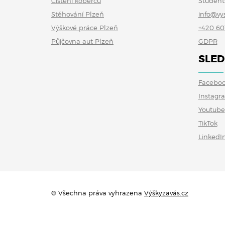
Čištění koberců
Student
Stěhování Plzeň
info@vy
Výškové práce Plzeň
+420 60
Půjčovna aut Plzeň
GDPR
SLED
Facebo
Instagr
Youtube
TikTok
LinkedI
© Všechna práva vyhrazena
Výškyzavás.cz