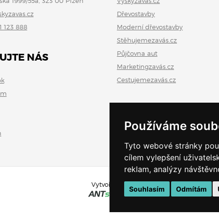
ská 1999/55a, 323 00 Plzeň
Výškyzavás.cz
skyzavas.cz
Dřevostavby
1 123 888
Moderní dřevostavby
Stěhujemezavás.cz
Půjčovna aut
UJTE NÁS
Marketingzavás.cz
Cestujemezavás.cz
ok
am
Používáme soub
n
Tyto webové stránky použí
cílem vylepšení uživatel
reklam, analýzy návštěvno
Vytvořeno v
Souhlasím
Odmítám