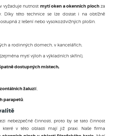
ov vyžaduje nutnost
mytí oken a okenních ploch
za
. Díky této technice se lze dostat i na obtížně
dostupná z lešení nebo vysokozdvižných plošin.
ých a rodinných domech, v kancelářích,
(zejména mytí výloh a výkladních skříní),
 špatně dostupných místech,
izontálních žaluzi
í,
ích parapetů
.
alitě
ezi nebezpečné činnosti, proto by se tato činnost
teré v této oblasti mají již praxi. Naše firma
h okenních ploch v oblasti Plzeňského kraje
. Mytí