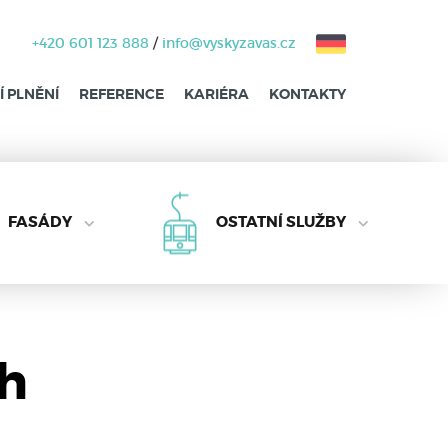
+420 601 123 888
/
info@vyskyzavas.cz
 PLNĚNÍ
REFERENCE
KARIÉRA
KONTAKTY
FASÁDY
OSTATNÍ SLUŽBY
ch