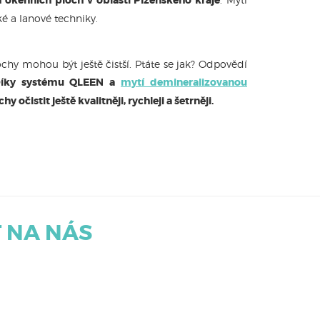
 a lanové techniky.
ochy mohou být ještě čistší. Ptáte se jak? Odpovědí
íky systému QLEEN a
mytí demineralizovanou
čistit ještě kvalitněji, rychleji a šetrněji.
 NA NÁS