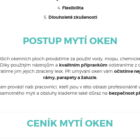
Flexibilita
Dlouholeté zkušenosti
POSTUP MYTÍ OKEN
lších okenních ploch provádíme za použití vody, mopu, chemick
y. Díky použitým nástrojům a
kvalitním přípravkům
odstraníme z o
átíme jim jejich ztracený lesk. Při umývání oken vám
očistíme nej
rámy, parapety a žaluzie.
ken provádí naši pracovníci, kteří jsou v této oblasti profesionálně
y samotného mytí a obsluhy klademe také důraz na
bezpečnost při
CENÍK MYTÍ OKEN