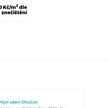
2
70 Kč/m
dle
znečištění
Mytí oken Ohučov