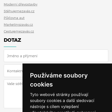
Moderní dřevostavby
Stěhujemezavás.cz
Půjčovna aut
Marketingzavás.cz
Cestujemezavás.cz
DOTAZ
Používáme soubory
cookies
Tyto webové stránky používají
soubory cookies a další sledovací
nástroje s cílem vylepšení