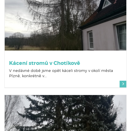
Kácení stromů v Chotíkově
V nedávné době jsme opět káceli stromy v okolí města
Plzně, konkrétně v...