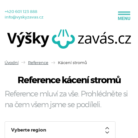
+420 601 123 888
info@vyskyzavas.cz
Úvodní
Reference
Kácení stromů
Reference kácení stromů
Reference mluví za vše. Prohlédněte si
na čem všem jsme se podíleli.
Vyberte region