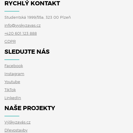
RYCHLÝ KONTAKT
Studentská 1999/55a, 323 00 Plzeň
info@vyskyzavas.cz
+420 601 123 888
GDPR
SLEDUJTE NÁS
Facebook
Instagram
Youtube
TikTok
LinkedIn
NAŠE PROJEKTY
Výškyzavás.cz
Dřevostavby