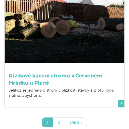
Rizikové kácení stromu v Červeném
Hrádku u Plzně
Jelikož se jednalo o strom v blízkosti stavby a plotu, bylo
nutné, abychom...
1
2
Další »