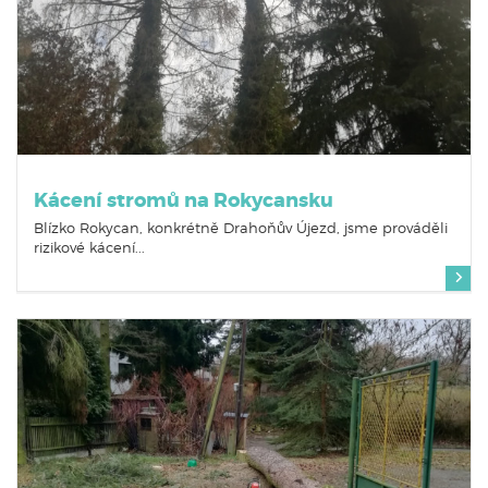
Kácení stromů na Rokycansku
Blízko Rokycan, konkrétně Drahoňův Újezd, jsme prováděli
rizikové kácení...