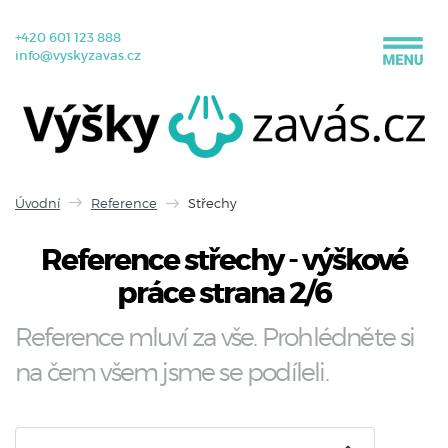
+420 601 123 888
info@vyskyzavas.cz
Úvodní
Reference
Střechy
Reference střechy - výškové
práce strana 2/6
Reference mluví za vše. Prohlédněte si
na čem všem jsme se podíleli.