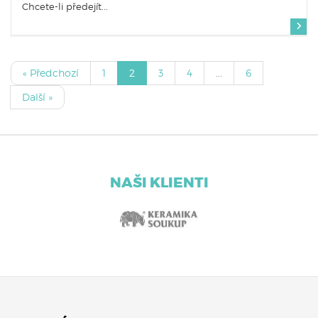
Chcete-li předejít...
« Předchozí
1
2
3
4
...
6
Další »
NAŠI KLIENTI