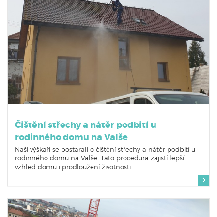
Čištění střechy a nátěr podbití u
rodinného domu na Valše
Naši výškaři se postarali o čištění střechy a nátěr podbití u
rodinného domu na Valše. Tato procedura zajistí lepší
vzhled domu i prodloužení životnosti.