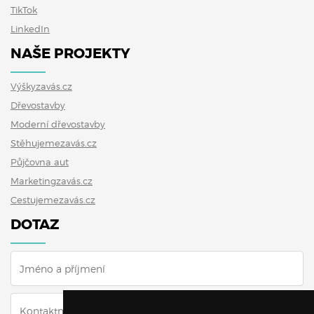
TikTok
LinkedIn
NAŠE PROJEKTY
Výškyzavás.cz
Dřevostavby
Moderní dřevostavby
Stěhujemezavás.cz
Půjčovna aut
Marketingzavás.cz
Cestujemezavás.cz
DOTAZ