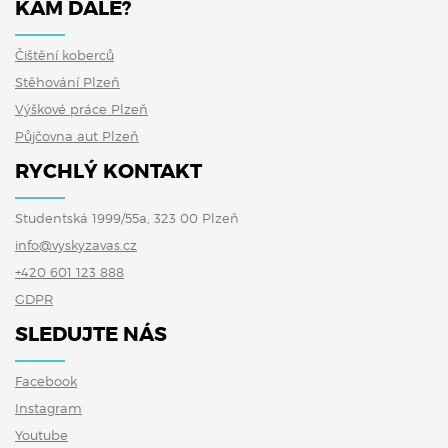
KAM DÁLE?
Čištění koberců
Stěhování Plzeň
Výškové práce Plzeň
Půjčovna aut Plzeň
RYCHLÝ KONTAKT
Studentská 1999/55a, 323 00 Plzeň
info@vyskyzavas.cz
+420 601 123 888
GDPR
SLEDUJTE NÁS
Facebook
Instagram
Youtube