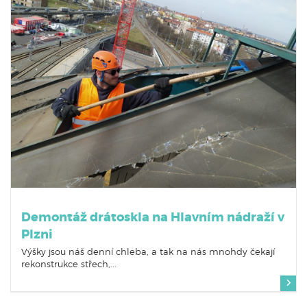
Demontáž drátoskla na Hlavním nádraží v
Plzni
Výšky jsou náš denní chleba, a tak na nás mnohdy čekají
rekonstrukce střech,...