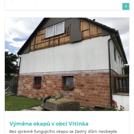
Výměna okapů v obci Vítinka
Bez správně fungujícího okapu se žádný dům neobejde.