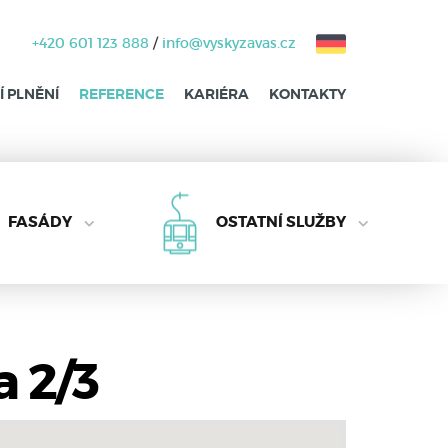
+420 601 123 888
/
info@vyskyzavas.cz
 PLNĚNÍ
REFERENCE
KARIÉRA
KONTAKTY
FASÁDY
OSTATNÍ SLUŽBY
a 2/3