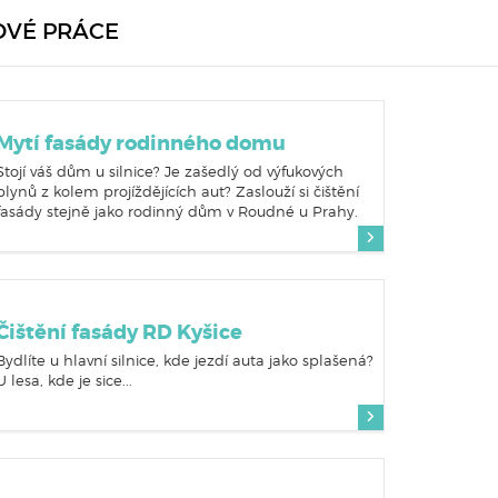
OVÉ PRÁCE
Mytí fasády rodinného domu
Stojí váš dům u silnice? Je zašedlý od výfukových
plynů z kolem projíždějících aut? Zaslouží si čištění
fasády stejně jako rodinný dům v Roudné u Prahy.
Čištění fasády RD Kyšice
Bydlíte u hlavní silnice, kde jezdí auta jako splašená?
U lesa, kde je sice...