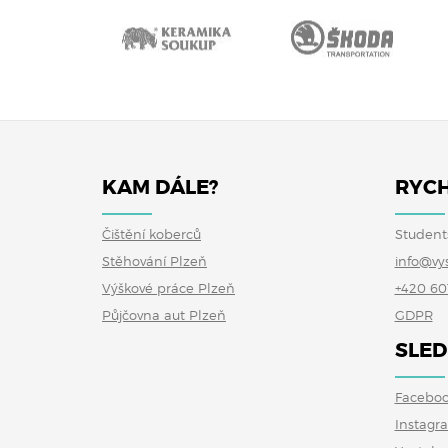
KAM DÁLE?
RYCH
Čištění koberců
Student
Stěhování Plzeň
info@vy
Výškové práce Plzeň
+420 60
Půjčovna aut Plzeň
GDPR
SLED
Facebo
Instagr