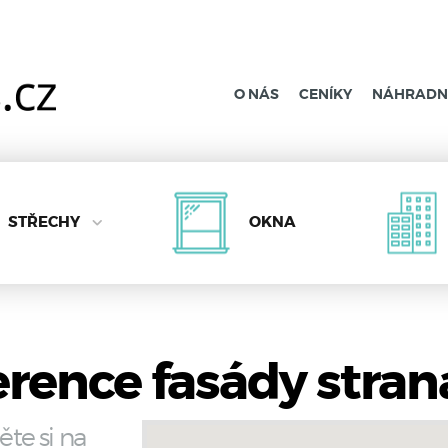
O NÁS
CENÍKY
NÁHRADNÍ
STŘECHY
OKNA
rence fasády stran
ěte si na