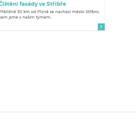
Čištění fasády ve Stříbře
Přibližně 30 km od Plzně se nachází město Stříbro,
kam jsme s naším týmem...