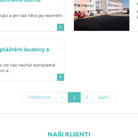
rodinného domu
ující a jen tak něco jej nezmění.
pláštění budovy a
si od nás nechal kompletně
m a...
« Předchozí
1
2
3
Další »
NAŠI KLIENTI