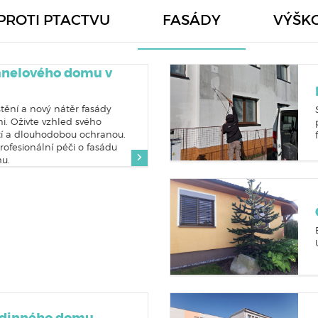
PROTI PTACTVU
FASÁDY
VÝŠK
anelového domu v
štění a nový nátěr fasády
i. Oživte vzhled svého
tí a dlouhodobou ochranou.
rofesionální péči o fasádu
u.