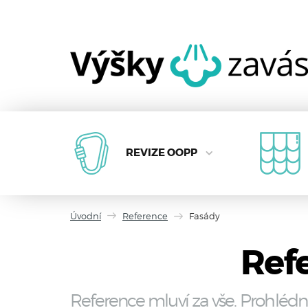
REVIZE OOPP
Úvodní
Reference
Fasády
Refe
Reference mluví za vše. Prohlédn