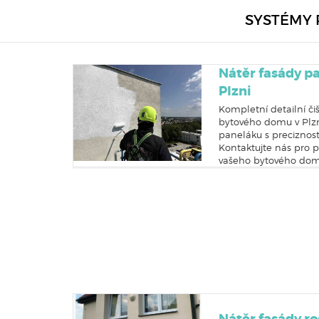
SYSTÉMY 
Nátěr fasády p
Plzni
Kompletní detailní či
bytového domu v Plzn
paneláku s preciznos
Kontaktujte nás pro p
vašeho bytového dom