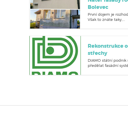
Nátěr fasády 
Bolevec
První dojem je rozhod
Však to znáte taky,...
Rekonstrukce o
střechy
DIAMO státní podnik 
předělat fasádní systé