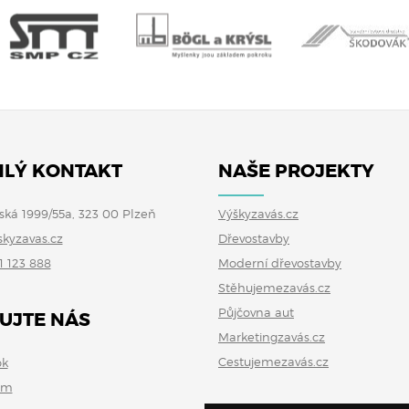
LÝ KONTAKT
NAŠE PROJEKTY
ská 1999/55a, 323 00 Plzeň
Výškyzavás.cz
skyzavas.cz
Dřevostavby
1 123 888
Moderní dřevostavby
Stěhujemezavás.cz
Půjčovna aut
UJTE NÁS
Marketingzavás.cz
Cestujemezavás.cz
ok
am