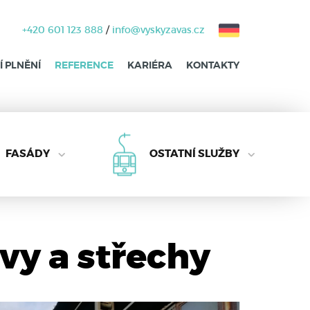
+420 601 123 888
/
info@vyskyzavas.cz
 PLNĚNÍ
REFERENCE
KARIÉRA
KONTAKTY
FASÁDY
OSTATNÍ SLUŽBY
vy a střechy