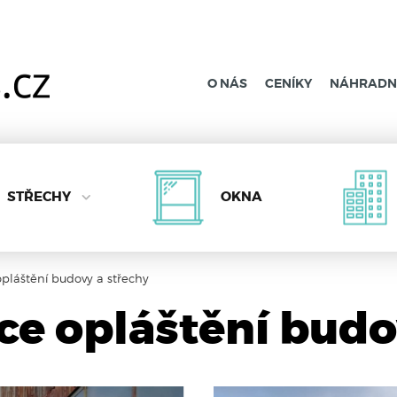
O NÁS
CENÍKY
NÁHRADNÍ
STŘECHY
OKNA
pláštění budovy a střechy
e opláštění budo