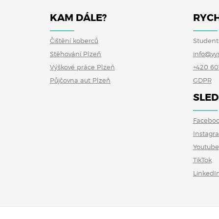
KAM DÁLE?
RYCH
Čištění koberců
Student
Stěhování Plzeň
info@vy
Výškové práce Plzeň
+420 60
Půjčovna aut Plzeň
GDPR
SLED
Facebo
Instagr
Youtube
TikTok
LinkedI