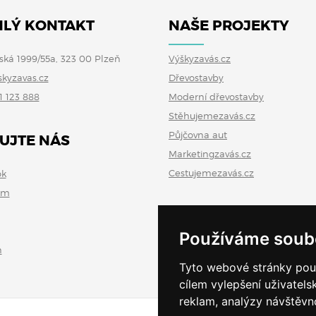
LÝ KONTAKT
NAŠE PROJEKTY
ská 1999/55a, 323 00 Plzeň
Výškyzavás.cz
skyzavas.cz
Dřevostavby
1 123 888
Moderní dřevostavby
Stěhujemezavás.cz
Půjčovna aut
UJTE NÁS
Marketingzavás.cz
Cestujemezavás.cz
ok
am
Používáme soub
n
Tyto webové stránky použí
cílem vylepšení uživatel
reklam, analýzy návštěvno