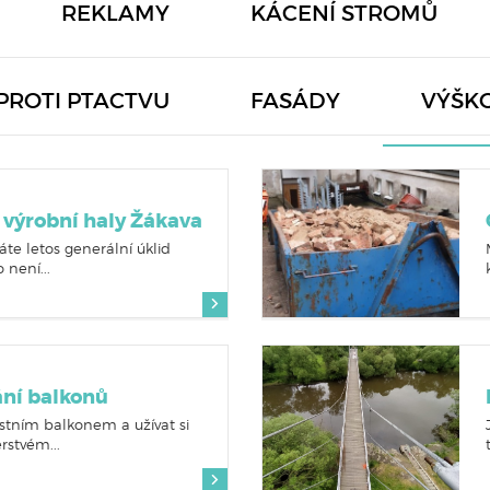
REKLAMY
KÁCENÍ STROMŮ
PROTI PTACTVU
FASÁDY
VÝŠK
 výrobní haly Žákava
te letos generální úklid
 není...
ní balkonů
astním balkonem a užívat si
rstvém...