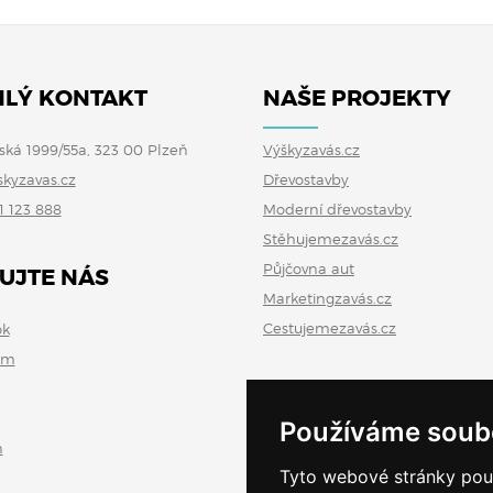
LÝ KONTAKT
NAŠE PROJEKTY
ská 1999/55a, 323 00 Plzeň
Výškyzavás.cz
skyzavas.cz
Dřevostavby
1 123 888
Moderní dřevostavby
Stěhujemezavás.cz
Půjčovna aut
UJTE NÁS
Marketingzavás.cz
Cestujemezavás.cz
ok
am
Používáme soub
n
Tyto webové stránky použí