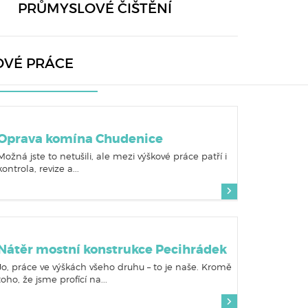
PRŮMYSLOVÉ ČIŠTĚNÍ
OVÉ PRÁCE
Oprava komína Chudenice
Možná jste to netušili, ale mezi výškové práce patří i
kontrola, revize a...
Nátěr mostní konstrukce Pecihrádek
Jo, práce ve výškách všeho druhu – to je naše. Kromě
toho, že jsme profící na...