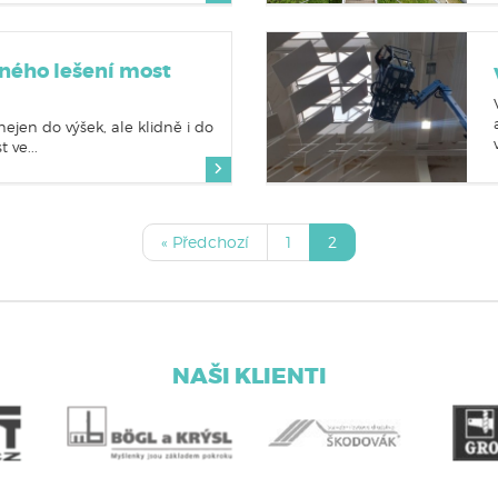
sného lešení most
ejen do výšek, ale klidně i do
 ve...
« Předchozí
1
2
NAŠI KLIENTI