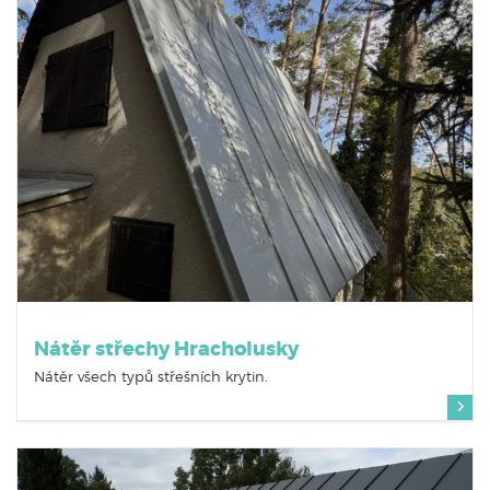
Nátěr střechy Hracholusky
Nátěr všech typů střešních krytin.