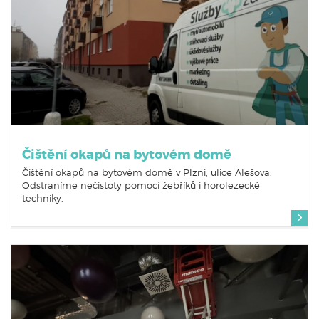
Čištění okapů na bytovém domě
Čištění okapů na bytovém domě v Plzni, ulice Alešova.
Odstraníme nečistoty pomocí žebříků i horolezecké
techniky.