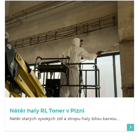
Nátěr haly RL Toner v Plzni
Nátěr starých vysokých zdí a stropu haly bílou barvou,....