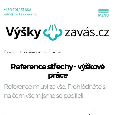
+420 601 123 888
info@vyskyzavas.cz
Úvodní
Reference
Střechy
Reference střechy - výškové
práce
Reference mluví za vše. Prohlédněte si
na čem všem jsme se podíleli.