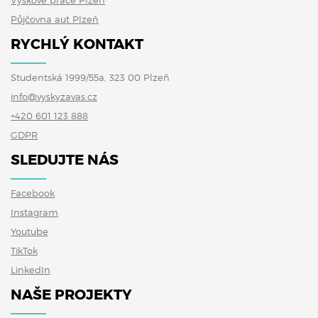
Výškové práce Plzeň
Půjčovna aut Plzeň
RYCHLÝ KONTAKT
Studentská 1999/55a, 323 00 Plzeň
info@vyskyzavas.cz
+420 601 123 888
GDPR
SLEDUJTE NÁS
Facebook
Instagram
Youtube
TikTok
LinkedIn
NAŠE PROJEKTY