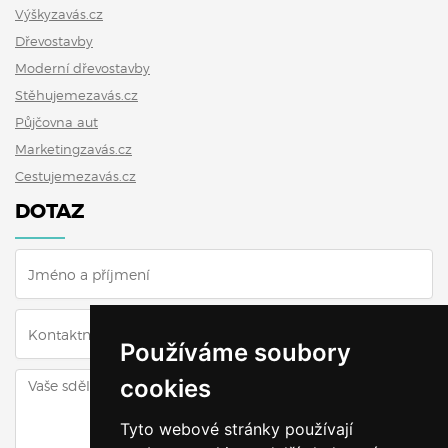
Výškyzavás.cz
Dřevostavby
Moderní dřevostavby
Stěhujemezavás.cz
Půjčovna aut
Marketingzavás.cz
Cestujemezavás.cz
DOTAZ
Používáme soubory
cookies
Tyto webové stránky používají