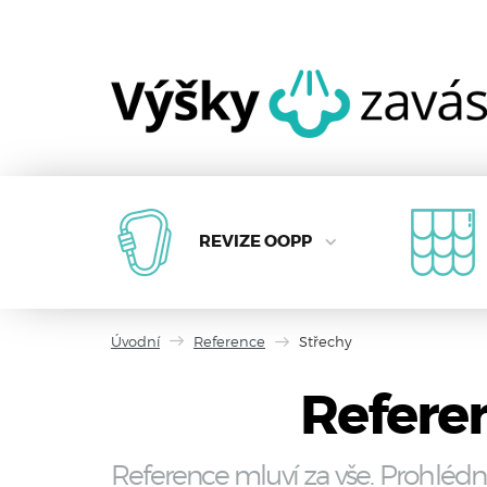
REVIZE OOPP
Úvodní
Reference
Střechy
Referen
Reference mluví za vše. Prohlédn