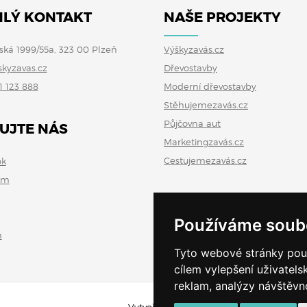
LÝ KONTAKT
NAŠE PROJEKTY
ská 1999/55a, 323 00 Plzeň
Výškyzavás.cz
skyzavas.cz
Dřevostavby
1 123 888
Moderní dřevostavby
Stěhujemezavás.cz
Půjčovna aut
UJTE NÁS
Marketingzavás.cz
Cestujemezavás.cz
ok
am
Používáme soub
n
Tyto webové stránky použí
cílem vylepšení uživatel
reklam, analýzy návštěvno
Vytvořeno v