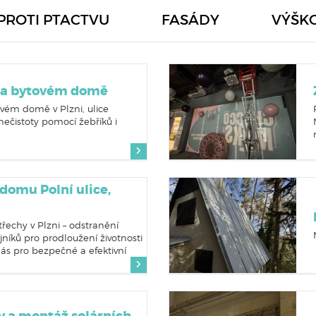
PROTI PTACTVU
FASÁDY
VÝŠK
 na bytovém domě
ovém domě v Plzni, ulice
ečistoty pomocí žebříků i
.
 domu Polní ulice,
střechy v Plzni – odstranění
jníků pro prodloužení životnosti
nás pro bezpečné a efektivní