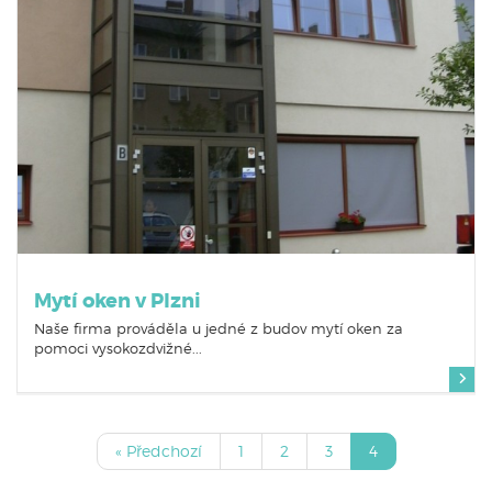
Mytí oken v Plzni
Naše firma prováděla u jedné z budov mytí oken za
pomoci vysokozdvižné...
« Předchozí
1
2
3
4