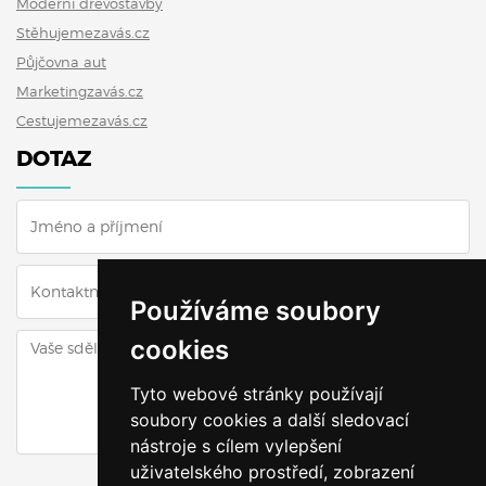
Moderní dřevostavby
Stěhujemezavás.cz
Půjčovna aut
Marketingzavás.cz
Cestujemezavás.cz
DOTAZ
Používáme soubory
cookies
Tyto webové stránky používají
soubory cookies a další sledovací
nástroje s cílem vylepšení
uživatelského prostředí, zobrazení
ODESLAT DOTAZ