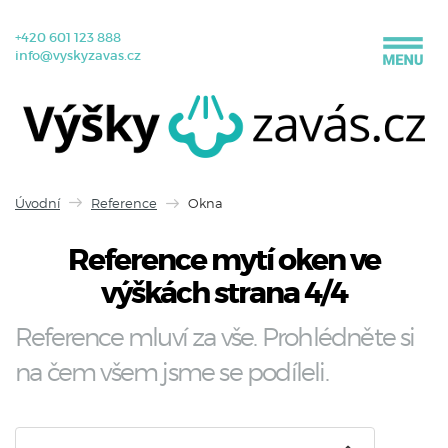
+420 601 123 888
info@vyskyzavas.cz
Úvodní
Reference
Okna
Reference mytí oken ve
výškách strana 4/4
Reference mluví za vše. Prohlédněte si
na čem všem jsme se podíleli.