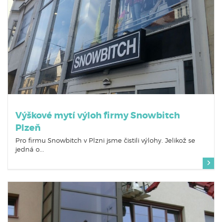
Výškové mytí výloh firmy Snowbitch
Plzeň
Pro firmu Snowbitch v Plzni jsme čistili výlohy. Jelikož se
jedná o...