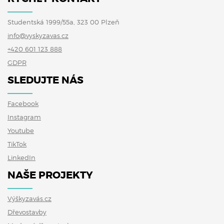
Studentská 1999/55a, 323 00 Plzeň
info@vyskyzavas.cz
+420 601 123 888
GDPR
SLEDUJTE NÁS
Facebook
Instagram
Youtube
TikTok
LinkedIn
NAŠE PROJEKTY
Výškyzavás.cz
Dřevostavby