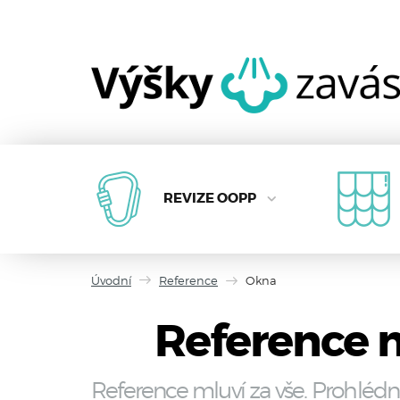
REVIZE OOPP
Úvodní
Reference
Okna
Reference m
Reference mluví za vše. Prohlédn