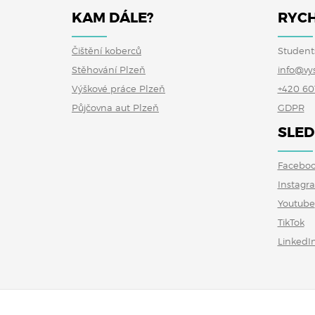
KAM DÁLE?
RYCH
Čištění koberců
Student
Stěhování Plzeň
info@vy
Výškové práce Plzeň
+420 60
Půjčovna aut Plzeň
GDPR
SLED
Facebo
Instagr
Youtube
TikTok
LinkedI