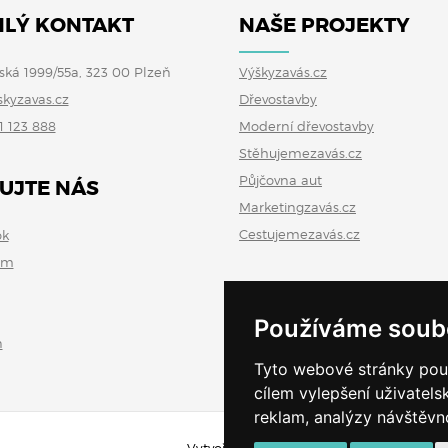
LÝ KONTAKT
NAŠE PROJEKTY
ská 1999/55a, 323 00 Plzeň
Výškyzavás.cz
skyzavas.cz
Dřevostavby
1 123 888
Moderní dřevostavby
Stěhujemezavás.cz
Půjčovna aut
UJTE NÁS
Marketingzavás.cz
Cestujemezavás.cz
ok
am
Používáme soub
n
Tyto webové stránky použí
cílem vylepšení uživatel
reklam, analýzy návštěvno
Vytvořeno v