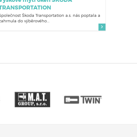
Výškové mytí oken ŠKODA
TRANSPORTATION
Společnost Škoda Transportation a.s. nás poptala a
zahrnula do výběrového...