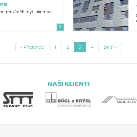
rna
me prováděli mytí oken po
« Předchozí
1
2
3
4
Další »
NAŠI KLIENTI