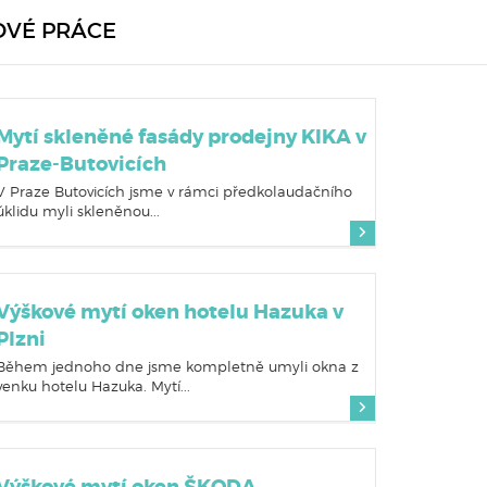
OVÉ PRÁCE
Mytí skleněné fasády prodejny KIKA v
Praze-Butovicích
V Praze Butovicích jsme v rámci předkolaudačního
úklidu myli skleněnou...
Výškové mytí oken hotelu Hazuka v
Plzni
Během jednoho dne jsme kompletně umyli okna z
venku hotelu Hazuka. Mytí...