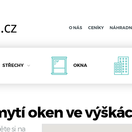
O NÁS
CENÍKY
NÁHRADNÍ
STŘECHY
OKNA
ytí oken ve výškác
ěte si na