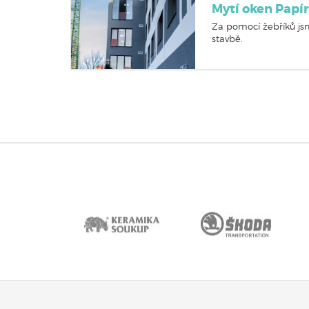
Mytí oken Papí
Za pomocí žebříků js
stavbě.