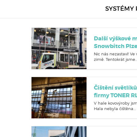
SYSTÉMY 
Další výškové m
Snowbitch Plz
Nic nás nezastaví! Ve
zimě. Tentokrát jsme..
Čištění světlík
firmy TONER R
V hale kovovýroby jsme
Hala nebyla čištěna...