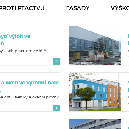
PROTI PTACTVU
FASÁDY
VÝŠK
ytí výloh ve
eň
 výškách pracujeme v létě i
.
ů a oken ve výrobní hale
L
 čištili světlíky a okenní plochy.