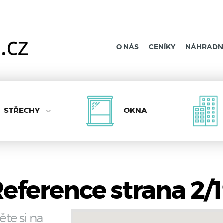
O NÁS
CENÍKY
NÁHRADNÍ
STŘECHY
OKNA
eference strana 2/
ěte si na