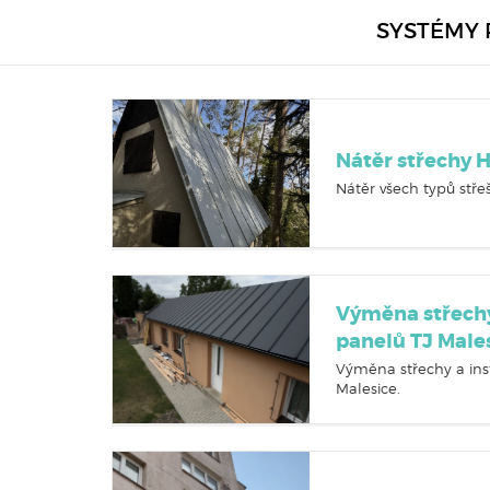
SYSTÉMY 
Nátěr střechy 
Nátěr všech typů střeš
Výměna střechy
panelů TJ Male
Výměna střechy a ins
Malesice.