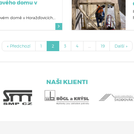
tového domu v
ovém domě v Horažďovicích,..
« Předchozí
1
2
3
4
...
19
Další »
NAŠI KLIENTI