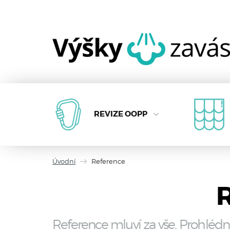
REVIZE OOPP
Úvodní
Reference
R
Reference mluví za vše. Prohlédn