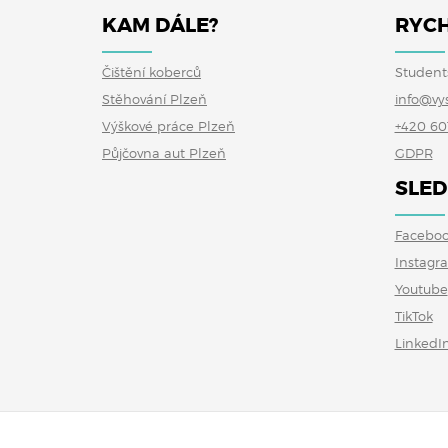
KAM DÁLE?
RYCH
Čištění koberců
Student
Stěhování Plzeň
info@vy
Výškové práce Plzeň
+420 60
Půjčovna aut Plzeň
GDPR
SLED
Facebo
Instagr
Youtube
TikTok
LinkedI