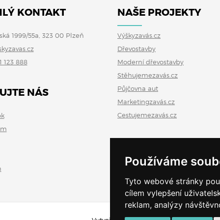
LÝ KONTAKT
NAŠE PROJEKTY
ská 1999/55a, 323 00 Plzeň
Výškyzavás.cz
skyzavas.cz
Dřevostavby
1 123 888
Moderní dřevostavby
Stěhujemezavás.cz
Půjčovna aut
UJTE NÁS
Marketingzavás.cz
Cestujemezavás.cz
ok
am
Používáme soub
n
Tyto webové stránky použí
cílem vylepšení uživatel
reklam, analýzy návštěvno
Vytvořeno v