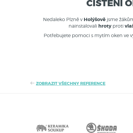
ČIŠTĚNÍ 
Holýšově
Nedaleko Plzně v
jsme žákům 
hroty
vl
nainstalovali
proti
Potřebujete pomoci s mytím oken ve vý
ZOBRAZIT VŠECHNY REFERENCE