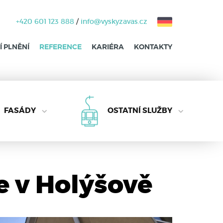
+420 601 123 888
/
info@vyskyzavas.cz
 PLNĚNÍ
REFERENCE
KARIÉRA
KONTAKTY
FASÁDY
OSTATNÍ SLUŽBY
e v Holýšově