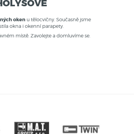
 HOLÝŠOVĚ
pných
oken
u tělocvičny. Současně jsme
istila okna i okenní parapety.
ávném místě. Zavolejte a domluvíme se.