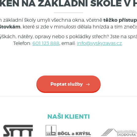
OKEN NA ZÁKLADNÍ ŠKOLE V
těžko přístu
základní školy umyli všechna okna, včetně
aštovkám
, které si zde v minulosti dělala hnízda a tím zneč
škách, nátěry, opravy nebo s pokládky střech? Jste na spr
Telefon:
601 123 888
, email:
info@vyskyzavas.cz
.
Poptat služby
NAŠI KLIENTI