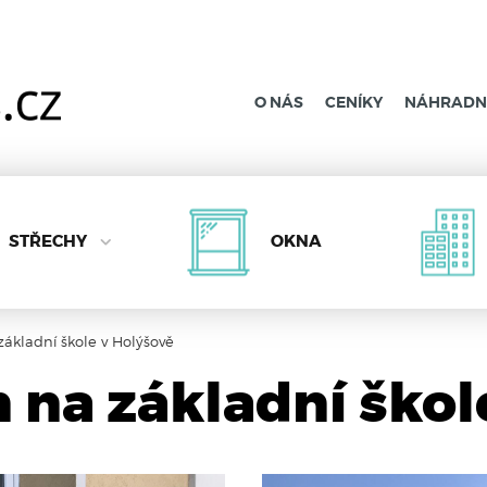
O NÁS
CENÍKY
NÁHRADNÍ
STŘECHY
OKNA
základní škole v Holýšově
n na základní škol