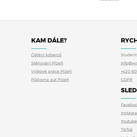
KAM DÁLE?
RYCH
Čištění koberců
Student
Stěhování Plzeň
info@vy
Výškové práce Plzeň
+420 60
Půjčovna aut Plzeň
GDPR
SLED
Facebo
Instagr
Youtube
TikTok