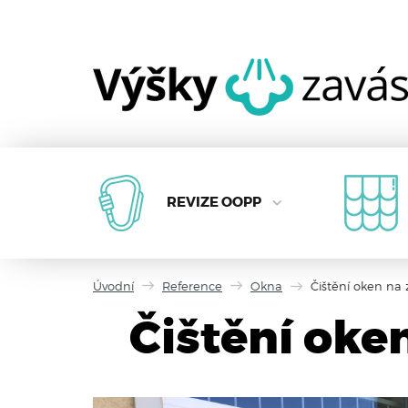
REVIZE OOPP
Úvodní
Reference
Okna
Čištění oken na 
Čištění oke