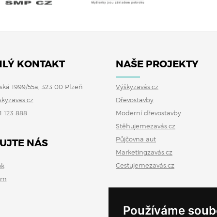
LÝ KONTAKT
NAŠE PROJEKTY
ská 1999/55a, 323 00 Plzeň
Výškyzavás.cz
skyzavas.cz
Dřevostavby
1 123 888
Moderní dřevostavby
Stěhujemezavás.cz
Půjčovna aut
UJTE NÁS
Marketingzavás.cz
Cestujemezavás.cz
ok
am
Používáme soub