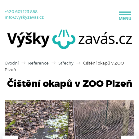
+420 601 123 888
info@vyskyzavas.cz
Úvodní
Reference
Střechy
Čištění okapů v ZOO
Plzeň
Čištění okapů v ZOO Plzeň