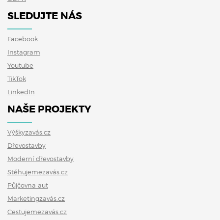
SLEDUJTE NÁS
Facebook
Instagram
Youtube
TikTok
LinkedIn
NAŠE PROJEKTY
Výškyzavás.cz
Dřevostavby
Moderní dřevostavby
Stěhujemezavás.cz
Půjčovna aut
Marketingzavás.cz
Cestujemezavás.cz