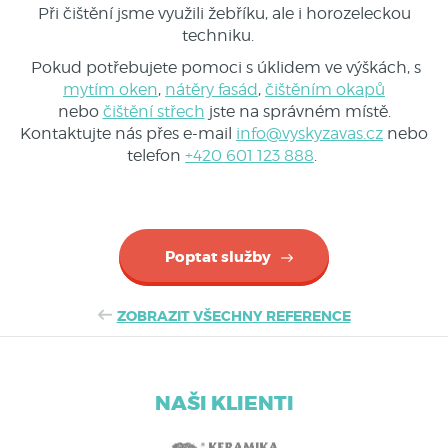
Při čištění jsme využili žebříku, ale i horozeleckou
techniku.
Pokud potřebujete pomoci s úklidem ve výškách, s
mytím oken
,
nátěry fasád
,
čištěním okapů
nebo
čištění střech
jste na správném místě.
Kontaktujte nás přes e-mail
info@vyskyzavas.cz
nebo
telefon
+420 601 123 888
.
Poptat služby
ZOBRAZIT VŠECHNY REFERENCE
NAŠI KLIENTI