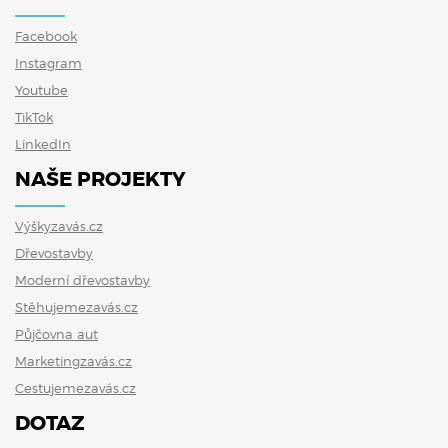
Facebook
Instagram
Youtube
TikTok
LinkedIn
NAŠE PROJEKTY
Výškyzavás.cz
Dřevostavby
Moderní dřevostavby
Stěhujemezavás.cz
Půjčovna aut
Marketingzavás.cz
Cestujemezavás.cz
DOTAZ