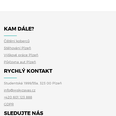
KAM DÁLE?
Čištění koberců
Stěhování Plzeň
Výškové práce Plzeň
Půjčovna aut Plzeň
RYCHLÝ KONTAKT
Studentská 1999/55a, 323 00 Plzeň
info@vyskyzavas.cz
+420 601 123 888
GDPR
SLEDUJTE NÁS