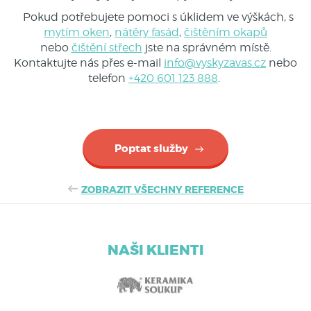
Pokud potřebujete pomoci s úklidem ve výškách, s
mytím oken
,
nátěry fasád
,
čištěním okapů
nebo
čištění střech
jste na správném místě.
Kontaktujte nás přes e-mail
info@vyskyzavas.cz
nebo
telefon
+420 601 123 888
.
Poptat služby
ZOBRAZIT VŠECHNY REFERENCE
NAŠI KLIENTI