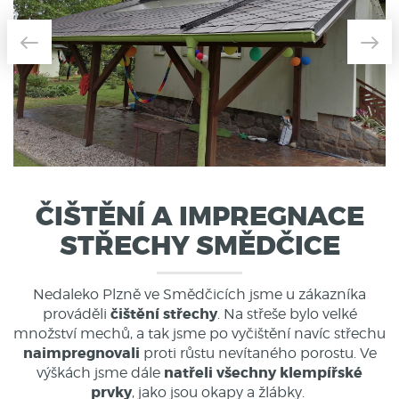
ČIŠTĚNÍ A IMPREGNACE
STŘECHY SMĚDČICE
Nedaleko Plzně ve Smědčicích jsme u zákazníka
čištění střechy
prováděli
. Na střeše bylo velké
množství mechů, a tak jsme po vyčištění navíc střechu
naimpregnovali
proti růstu nevítaného porostu. Ve
natřeli všechny klempířské
výškách jsme dále
prvky
, jako jsou okapy a žlábky.