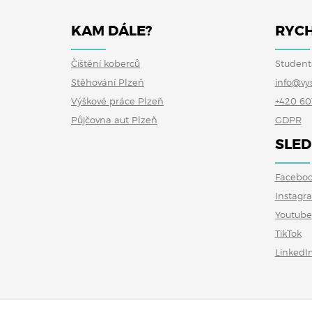
KAM DÁLE?
RYCH
Čištění koberců
Student
Stěhování Plzeň
info@vy
Výškové práce Plzeň
+420 60
Půjčovna aut Plzeň
GDPR
SLED
Facebo
Instagr
Youtube
TikTok
LinkedI