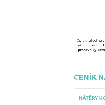
Opravy střech pr
míst na rozdíl od
pracovníky
, kte
CENÍK N
NÁTĚRY K