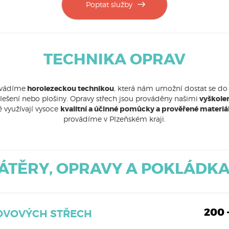
Poptat služby
TECHNIKA OPRAV
ovádíme
horolezeckou technikou
, která nám umožní dostat se do
 lešení nebo plošiny. Opravy střech jsou prováděny našimi
vyškole
ré využívají vysoce
kvalitní a účinné pomůcky a prověřené materiá
provádíme v Plzeňském kraji.
ÁTĚRY, OPRAVY A POKLÁDK
200 
OVOVÝCH STŘECH