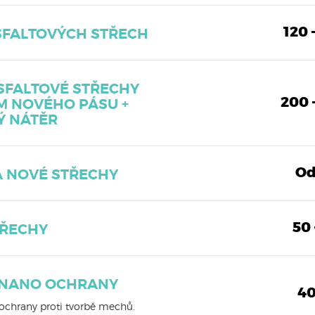
120 
SFALTOVÝCH STŘECH
SFALTOVÉ STŘECHY
200 
M NOVÉHO PÁSU +
 NÁTĚR
Od
 NOVÉ STŘECHY
50 
TŘECHY
 NANO OCHRANY
40
chrany proti tvorbě mechů.