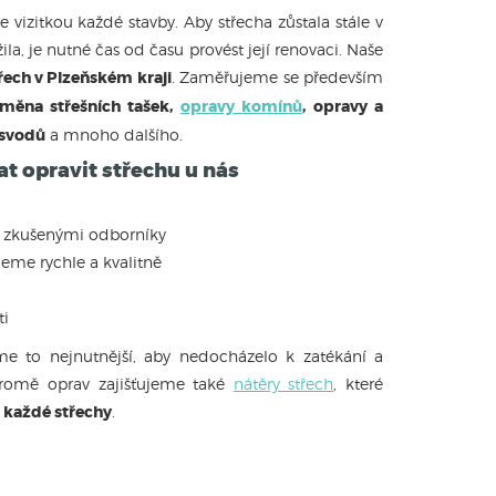
e vizitkou každé stavby. Aby střecha zůstala stále v
la, je nutné čas od času provést její renovaci. Naše
řech v Plzeňském kraji
. Zaměřujeme se především
měna střešních tašek,
opravy komínů
, opravy a
osvodů
a mnoho dalšího.
at opravit střechu u nás
 zkušenými odborníky
me rychle a kvalitně
ti
me to nejnutnější, aby nedocházelo k zatékání a
 Kromě oprav zajišťujeme také
nátěry střech
, které
t každé střechy
.