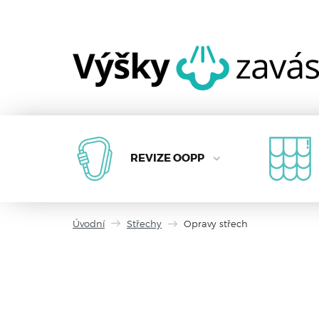
REVIZE OOPP
Úvodní
Střechy
Opravy střech