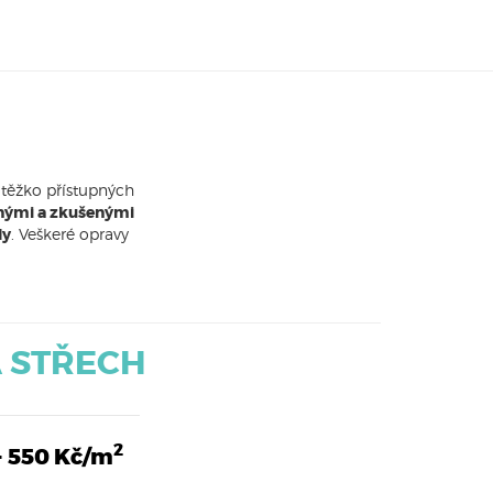
 těžko přístupných
nými a zkušenými
ly
. Veškeré opravy
A STŘECH
2
- 550 Kč/m