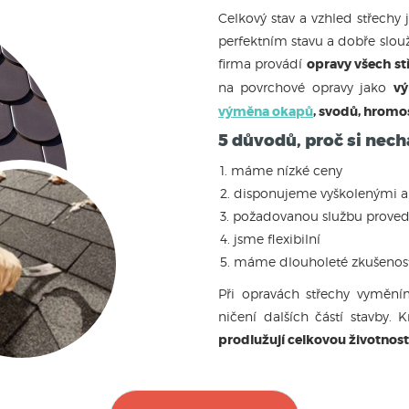
Celkový stav a vzhled střechy j
perfektním stavu a dobře slouži
firma provádí
opravy všech st
na povrchové opravy jako
vý
výměna okapů
, svodů, hrom
5 důvodů, proč si nech
máme nízké ceny
disponujeme vyškolenými a
požadovanou službu provede
jsme flexibilní
máme dlouholeté zkušenos
Při opravách střechy vymění
ničení dalších částí stavby.
prodlužují celkovou životnos