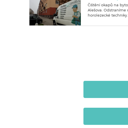
Čištění okapů na byt
Alešova. Odstraníme n
horolezecké techniky