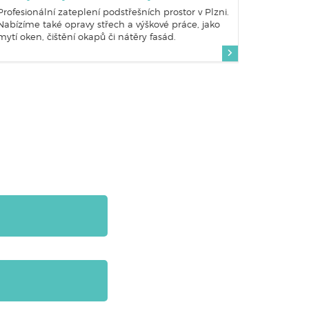
Profesionální zateplení podstřešních prostor v Plzni.
Nabízíme také opravy střech a výškové práce, jako
mytí oken, čištění okapů či nátěry fasád.