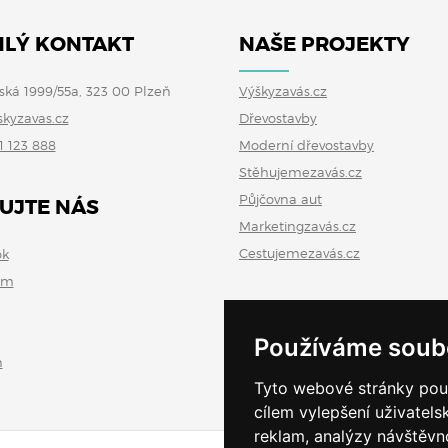
LÝ KONTAKT
NAŠE PROJEKTY
ská 1999/55a, 323 00 Plzeň
Výškyzavás.cz
skyzavas.cz
Dřevostavby
1 123 888
Moderní dřevostavby
Stěhujemezavás.cz
Půjčovna aut
UJTE NÁS
Marketingzavás.cz
Cestujemezavás.cz
ok
am
Používáme soub
n
Tyto webové stránky použí
cílem vylepšení uživatel
reklam, analýzy návštěvno