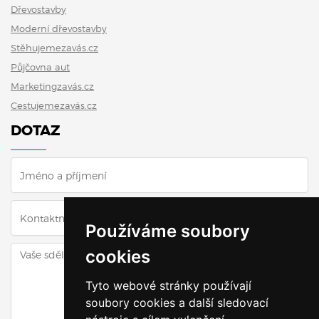
Dřevostavby
Moderní dřevostavby
Stěhujemezavás.cz
Půjčovna aut
Marketingzavás.cz
Cestujemezavás.cz
DOTAZ
Používáme soubory
cookies
Tyto webové stránky používají
soubory cookies a další sledovací