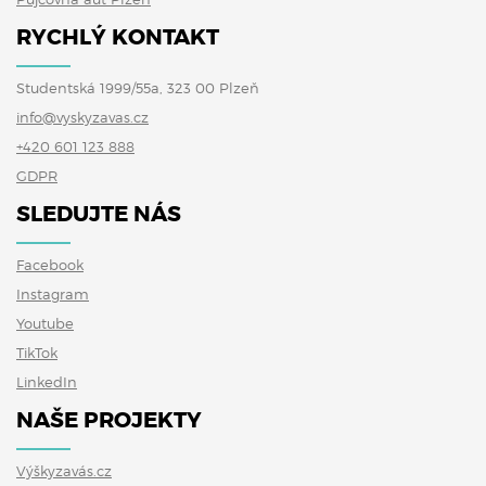
RYCHLÝ KONTAKT
Studentská 1999/55a, 323 00 Plzeň
info@vyskyzavas.cz
+420 601 123 888
GDPR
SLEDUJTE NÁS
Facebook
Instagram
Youtube
TikTok
LinkedIn
NAŠE PROJEKTY
Výškyzavás.cz