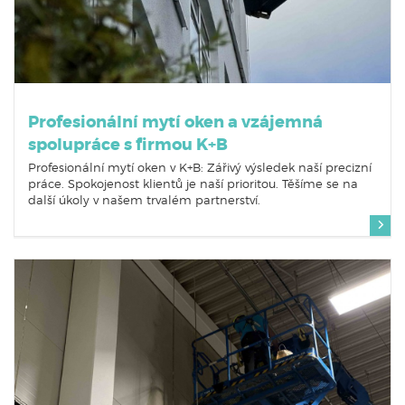
Profesionální mytí oken a vzájemná
spolupráce s firmou K+B
Profesionální mytí oken v K+B: Zářivý výsledek naší precizní
práce. Spokojenost klientů je naší prioritou. Těšíme se na
další úkoly v našem trvalém partnerství.