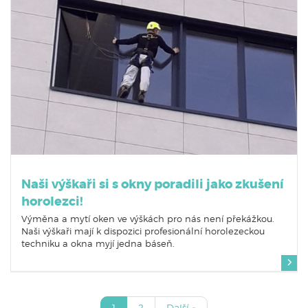
Naši výškaři si s okny poradili jako zkušení
horolezci!
Výměna a mytí oken ve výškách pro nás není překážkou.
Naši výškaři mají k dispozici profesionální horolezeckou
techniku a okna myjí jedna báseň.
1
2
Další »