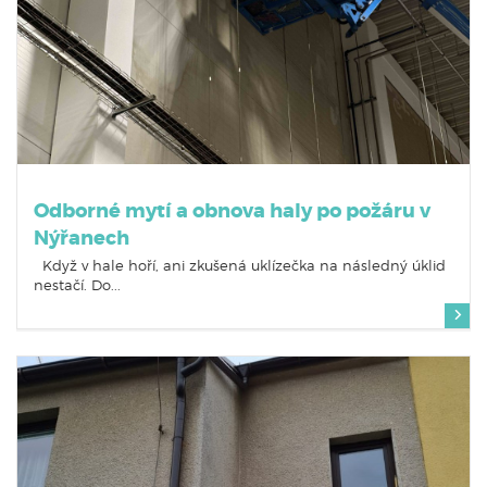
Odborné mytí a obnova haly po požáru v
Nýřanech
Když v hale hoří, ani zkušená uklízečka na následný úklid
nestačí. Do...