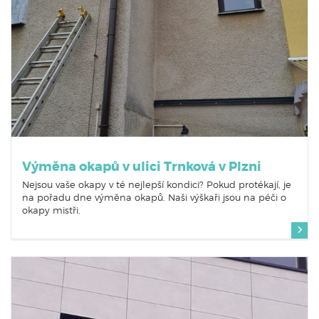
Výměna okapů v ulici Trnková v Plzni
Nejsou vaše okapy v té nejlepší kondici? Pokud protékají, je
na pořadu dne výměna okapů. Naši výškaři jsou na péči o
okapy mistři.