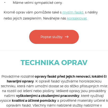
Máme velmi sympatické ceny.
Kromě oprav vám pomůžete také s
mytím fasád
, s nátěry
nebo jejich zateplením. Neváhejte nás
kontaktovat
.
Poptat služby
TECHNIKA OPRAV
Provádíme rozsáhlé
opravy fasád před jejich renovací, lokální či
havarijní opravy
. K opravě fasád využíváme horolezeckou
techniku, která nám umožní dostat se do těžko přístupných míst
na rozdíl od lešení nebo plošiny. Veškeré opravy jsou prováděny
našimi
vyškolenými a zkušenými pracovníky
, které využívají
vysoce
kvalitní a účinné pomůcky
a prověřené materiály určené k
opravám fasád. Všechny námi nabízené služby nabízíme v