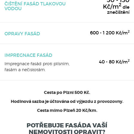
ČIŠTĚNÍ FASÁD TLAKOVOU
2
Kč/m
dle
VODOU
znečištění
2
600 - 1 200 Kč/m
OPRAVY FASÁD
IMPREGNACE FASÁD
2
40 - 80 Kč/m
Impregnace fasád proti plísním,
řasám a nečistotám.
Cesta po Plzni 500 Kč.
Hodinová sazba je účtována od výjezdu z provozovny.
Cesta mimo Plzeň 20 Kč/km.
POTŘEBUJE FASÁDA VAŠÍ
NEMOVITOSTI OPRAVIT?