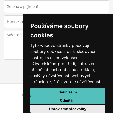
Používáme soubory
cookies
Tyto webové stránky používají
soubory cookies a další sledovací
nástroje s cílem vylepšení
uživatelského prostředí, zobrazení
ODESLAT DOTAZ
přizpůsobeného obsahu a reklam,
analýzy návštěvnosti webových
stránek a zjištění zdroje návštěvnosti.
Souhlasím
© Všechna práva vyhrazena
Výškyzavás.cz
Odmítám
Vytvořeno v
VRÁTIT SE ZPĚT NAHORU
Upravit mé předvolby