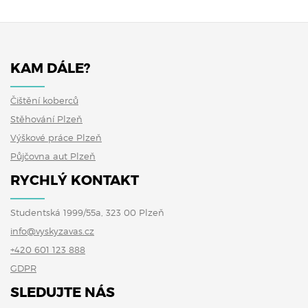
KAM DÁLE?
Čištění koberců
Stěhování Plzeň
Výškové práce Plzeň
Půjčovna aut Plzeň
RYCHLÝ KONTAKT
Studentská 1999/55a, 323 00 Plzeň
info@vyskyzavas.cz
+420 601 123 888
GDPR
SLEDUJTE NÁS