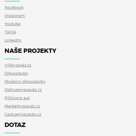
Facebook
Instagram
Youtube
TikTok
LinkedIn
NAŠE PROJEKTY
Výškyzavás.cz
Dřevostavby
Moderní dřevostavby
Stěhujemezavás.cz
Půjčovna aut
Marketingzavás.cz
Cestujemezavás.cz
DOTAZ