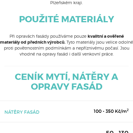
Plzeňském kraji.
POUŽITÉ MATERIÁLY
Při opravách fasády používáme pouze
kvalitní a ověřené
materiály od předních výrobců.
Tyto materiály jsou velice odolné
proti povětrnostním podmínkám a nepříznivému počasí. Jsou
vhodné na opravy fasád i další venkovní práce.
CENÍK MYTÍ, NÁTĚRY A
OPRAVY FASÁD
2
100 - 350 Kč/m
NÁTĚRY FASÁD
50 - 130