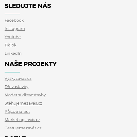
SLEDUJTE NÁS
Facebook
Instagram
Youtube
TikTok
LinkedIn
NAŠE PROJEKTY
Výškyzavás.cz
Dřevostavby
Moderní dřevostavby
Stěhujemezavás.cz
Půjčovna aut
Marketingzavás.cz
Cestujemezavás.cz