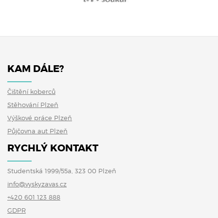
KAM DÁLE?
Čištění koberců
Stěhování Plzeň
Výškové práce Plzeň
Půjčovna aut Plzeň
RYCHLÝ KONTAKT
Studentská 1999/55a, 323 00 Plzeň
info@vyskyzavas.cz
+420 601 123 888
GDPR