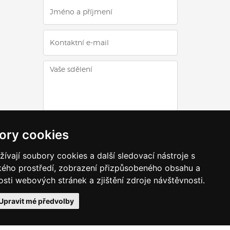
ODESLAT DOTAZ
ory cookies
vají soubory cookies a další sledovací nástroje s
ského prostředí, zobrazení přizpůsobeného obsahu a
sti webových stránek a zjištění zdroje návštěvnosti.
VRÁTIT SE ZPĚT NAHORU
Upravit mé předvolby