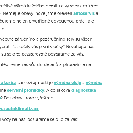
pečlivě všímá každého detailu a vy se tak můžete
ě? Nemějte obavy, nově jsme otevřeli
autoservis
a
učujeme nejen prvotřídně odvedenou práci, ale
lo.
 včetně záručního a pozáručního servisu všech
ybrat. Zaskočily vás první vločky? Neváhejte nás
isu se o to bezstarostně postaráme za Vás.
ohlédneme váš vůz do detailů a připravíme na
 a turba
, samozřejmostí je
výměna oleje
a
výměna
elné
servisní prohlídky
. A co taková
diagnostika
ů
? Bez obav i toto vyřešíme.
va autoklimatizace
.
i vozy na nás, postaráme se o to za Vás!