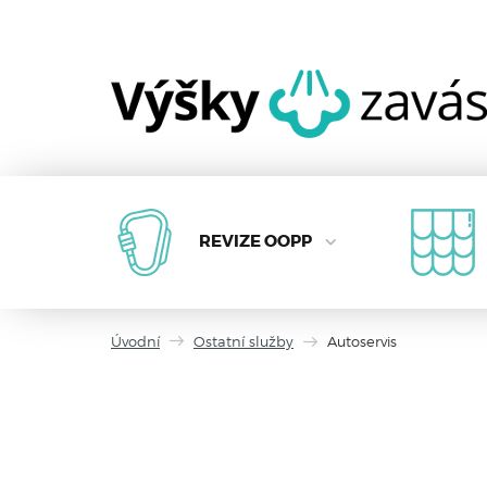
REVIZE OOPP
Úvodní
Ostatní služby
Autoservis