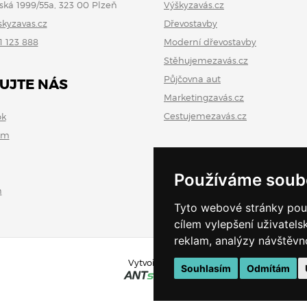
ská 1999/55a, 323 00 Plzeň
Výškyzavás.cz
skyzavas.cz
Dřevostavby
1 123 888
Moderní dřevostavby
Stěhujemezavás.cz
Půjčovna aut
UJTE NÁS
Marketingzavás.cz
Cestujemezavás.cz
ok
am
Používáme soub
n
Tyto webové stránky použí
cílem vylepšení uživatel
reklam, analýzy návštěvno
Vytvořeno v
Souhlasím
Odmítám