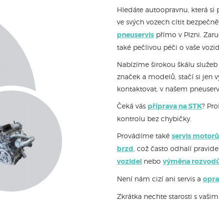
Hledáte autoopravnu, která si 
ve svých vozech cítit bezpečn
pneuservis
přímo v Plzni. Zar
také pečlivou péči o vaše vozid
Nabízíme širokou škálu služeb
značek a modelů, stačí si jen v
kontaktovat, v našem pneuserv
Čeká vás
příprava na STK
? Pr
kontrolu bez chybičky.
Provádíme také
servis motorů
brzd
, což často odhalí pravid
vozidel
nebo
výměna rozvod
Není nám cizí ani servis a
opra
Zkrátka nechte starosti s vašim