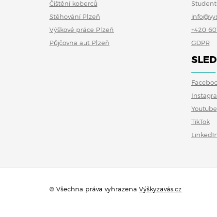
Čištění koberců
Student
Stěhování Plzeň
info@vy
Výškové práce Plzeň
+420 60
Půjčovna aut Plzeň
GDPR
SLED
Facebo
Instagr
Youtube
TikTok
LinkedI
© Všechna práva vyhrazena
Výškyzavás.cz