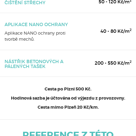
2
50 - 120 Kč/m
ČIŠTĚNÍ STŘECHY
APLIKACE NANO OCHRANY
2
40 - 80 Kč/m
Aplikace NANO ochrany proti
tvorbě mechů.
NÁSTŘIK BETONOVÝCH A
2
200 - 550 Kč/m
PÁLENÝCH TAŠEK
Cesta po Plzni 500 Kč.
Hodinová sazba je účtována od výjezdu z provozovny.
Cesta mimo Plzeň 20 Kč/km.
REFERENCE Z TÉTO