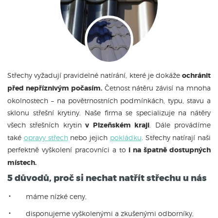
Střechy vyžadují pravidelné natírání, které je dokáže
ochránit
před nepříznivým počasím.
Četnost nátěru závisí na mnoha
okolnostech – na povětrnostních podmínkách, typu, stavu a
sklonu střešní krytiny. Naše firma se specializuje na nátěry
všech střešních krytin
v Plzeňském kraji
. Dále provádíme
také
opravy střech
nebo jejich
pokládku
. Střechy natírají naši
perfektně vyškolení pracovníci a to
i na špatně dostupných
místech.
5 důvodů, proč si nechat natřít střechu u nás
máme nízké ceny,
disponujeme vyškolenými a zkušenými odborníky,