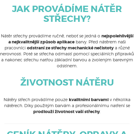
JAK PROVÁDÍME NÁTĚR
STŘECHY?
Nátěr střechy provádíme ručně, neboť se jedná o
nejspolehlivější
a nejkvalitnější způsob aplikace
barvy. Před nátěrem naši
pracovníci
odstraní ze střechy mechanické nečistoty
a různé
nerovnosti. Poté se střecha odmastí pomocí speciálních přípravků
a nakonec střechu natřou základní barvou a zvoleným barevným
odstínem.
ŽIVOTNOST NÁTĚRU
Nátěry střech provádíme pouze
kvalitními barvami
v několika
nátěrech. Díky použitým barvám a profesionálnímu natření se
prodlouží životnost vaší střechy
.