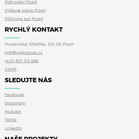
Stěhování Plzeň
Výškové práce Plzeň
Půjčovna aut Plzeň
RYCHLÝ KONTAKT
Studentská 1999/55a, 323 00 Plzeň
info@vyskyzavas.cz
+420 601 123 888
GDPR
SLEDUJTE NÁS
Facebook
Instagram
Youtube
TikTok
LinkedIn