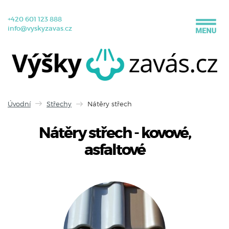
+420 601 123 888
info@vyskyzavas.cz
Úvodní
Střechy
Nátěry střech
Nátěry střech - kovové,
asfaltové