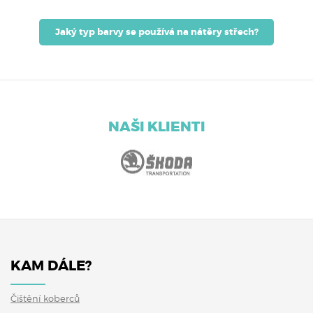
Jaký typ barvy se používá na nátěry střech?
NAŠI KLIENTI
KAM DÁLE?
Čištění koberců