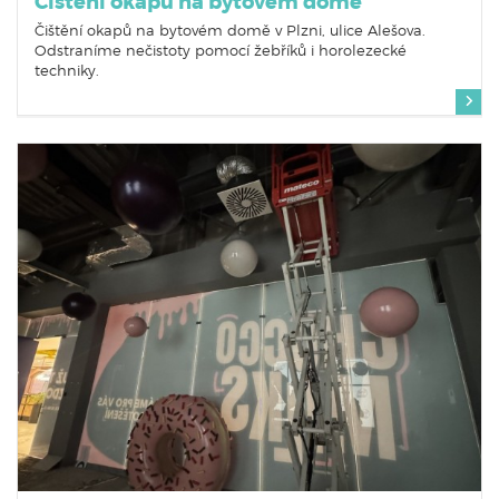
Čištění okapů na bytovém domě
Čištění okapů na bytovém domě v Plzni, ulice Alešova.
Odstraníme nečistoty pomocí žebříků i horolezecké
techniky.