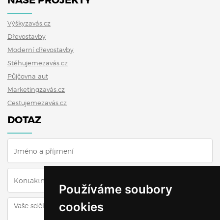
NAŠE PROJEKTY
Výškyzavás.cz
Dřevostavby
Moderní dřevostavby
Stěhujemezavás.cz
Půjčovna aut
Marketingzavás.cz
Cestujemezavás.cz
DOTAZ
Používáme soubory
cookies