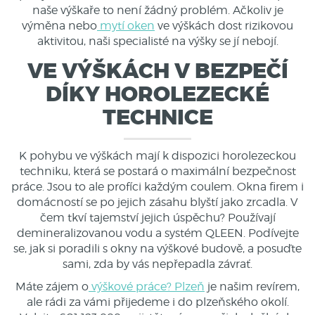
naše výškaře to není žádný problém. Ačkoliv je
výměna nebo
mytí oken
ve výškách
dost rizikovou
aktivitou, naši specialisté na výšky se jí nebojí.
VE VÝŠKÁCH V BEZPEČÍ
DÍKY HOROLEZECKÉ
TECHNICE
K pohybu ve výškách mají k dispozici
horolezeckou
techniku
, která se postará o maximální bezpečnost
práce. Jsou to ale profíci každým coulem. Okna firem i
domácností se po jejich zásahu blyští jako zrcadla. V
čem tkví tajemství jejich úspěchu? Používají
demineralizovanou vodu a systém QLEEN.
Podívejte
se, jak si poradili s okny na výškové budově, a posuďte
sami, zda by vás nepřepadla závrať.
Máte zájem o
výškové práce? Plzeň
je našim revírem,
ale rádi za vámi přijedeme i do plzeňského okolí.