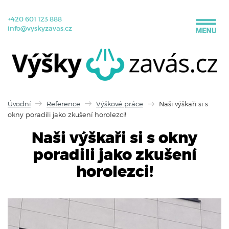
+420 601 123 888
info@vyskyzavas.cz
Úvodní
Reference
Výškové práce
Naši výškaři si s
okny poradili jako zkušení horolezci!
Naši výškaři si s okny
poradili jako zkušení
horolezci!