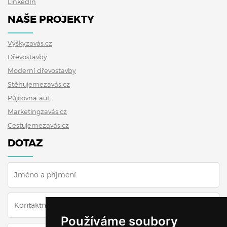
LinkedIn
NAŠE PROJEKTY
Výškyzavás.cz
Dřevostavby
Moderní dřevostavby
Stěhujemezavás.cz
Půjčovna aut
Marketingzavás.cz
Cestujemezavás.cz
DOTAZ
Používáme soubory