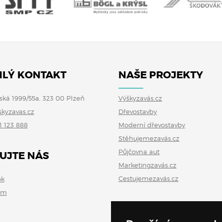
LÝ KONTAKT
NAŠE PROJEKTY
ská 1999/55a, 323 00 Plzeň
Výškyzavás.cz
skyzavas.cz
Dřevostavby
1 123 888
Moderní dřevostavby
Stěhujemezavás.cz
Půjčovna aut
UJTE NÁS
Marketingzavás.cz
Cestujemezavás.cz
ok
am