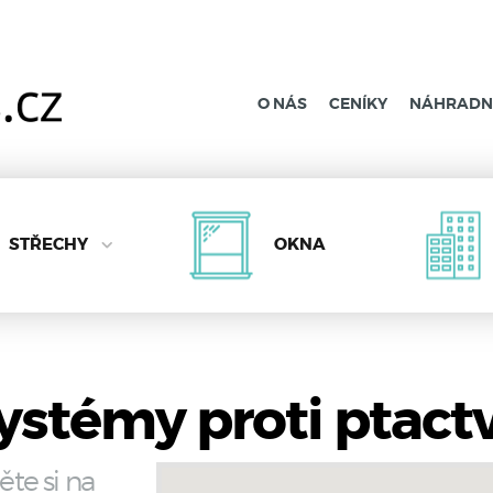
O NÁS
CENÍKY
NÁHRADNÍ
STŘECHY
OKNA
ystémy proti ptactv
ěte si na