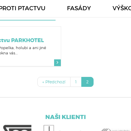
PROTI PTACTVU
FASÁDY
VÝŠK
actvu PARKHOTEL
opelka, holubi a ani jiné
kna vás...
« Předchozí
1
2
NAŠI KLIENTI