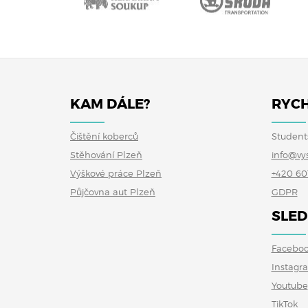
KAM DÁLE?
RYCH
Čištění koberců
Student
Stěhování Plzeň
info@vy
Výškové práce Plzeň
+420 60
Půjčovna aut Plzeň
GDPR
SLED
Facebo
Instagr
Youtube
TikTok