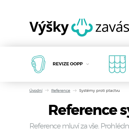
REVIZE OOPP
Úvodní
Reference
Systémy proti ptactvu
Reference s
Reference mluví za vše. Prohlédn