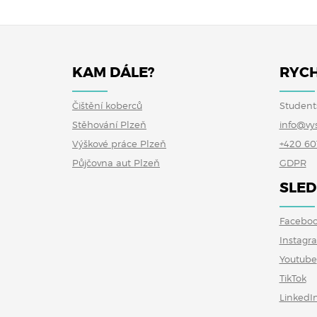
KAM DÁLE?
RYCH
Čištění koberců
Student
Stěhování Plzeň
info@vy
Výškové práce Plzeň
+420 60
Půjčovna aut Plzeň
GDPR
SLED
Facebo
Instagr
Youtube
TikTok
LinkedI