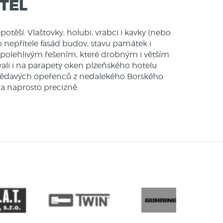
TEL
ěší. Vlaštovky, holubi, vrabci i kavky (nebo
ho nepřítele fasád budov, stavu památek i
polehlivým řešením, které drobným i větším
vali i na parapety oken plzeňského hotelu
u zvědavých opeřenců z nedalekého Borského
 a naprosto precizně.