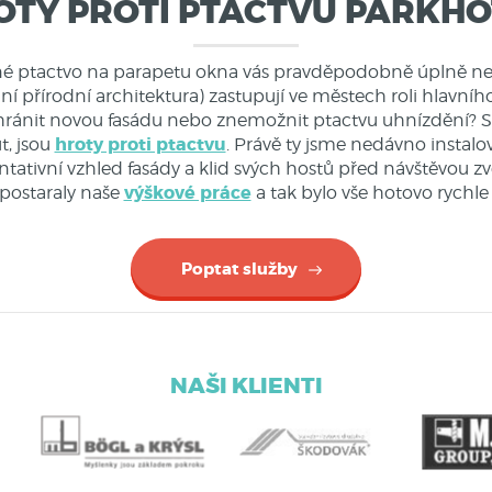
OTY PROTI PTACTVU PARKHO
iné ptactvo na parapetu okna vás pravděpodobně úplně nepot
ální přírodní architektura) zastupují ve městech roli hlavní
hránit novou fasádu nebo znemožnit ptactvu uhnízdění? S
hroty proti ptactvu
, jsou
. Právě ty jsme nedávno instalo
zentativní vzhled fasády a klid svých hostů před návštěvo
výškové práce
 postaraly naše
a tak bylo vše hotovo rychle
Poptat služby
NAŠI KLIENTI