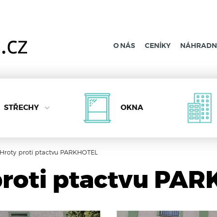
O NÁS
CENÍKY
NÁHRADNÍ
STŘECHY
OKNA
Hroty proti ptactvu PARKHOTEL
proti ptactvu PA