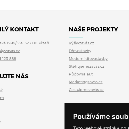
LÝ KONTAKT
NAŠE PROJEKTY
ská 1999/55a, 323 00 Plzeň
Výškyzavás.cz
skyzavas.cz
Dřevostavby
1 123 888
Moderní dřevostavby
Stěhujemezavás.cz
Půjčovna aut
UJTE NÁS
Marketingzavás.cz
Cestujemezavás.cz
ok
am
Používáme soub
n
Tyto webové stránky použí