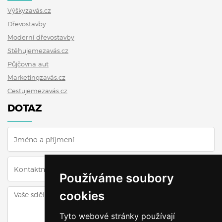
Výškyzavás.cz
Dřevostavby
Moderní dřevostavby
Stěhujemezavás.cz
Půjčovna aut
Marketingzavás.cz
Cestujemezavás.cz
DOTAZ
Používáme soubory
cookies
Tyto webové stránky používají