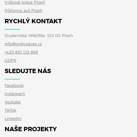
Výškové práce Plzeň
Půjčovna aut Plzeň
RYCHLÝ KONTAKT
Studentská 1999/55a, 323 00 Plzeň
info@vyskyzavas.cz
+420 601 123 888
GDPR
SLEDUJTE NÁS
Facebook
Instagram
Youtube
TikTok
LinkedIn
NAŠE PROJEKTY