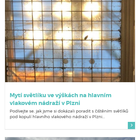
Mytí světlíku ve výškách na hlavním
vlakovém nádraží v Plzni
Podívejte se, jak jsme si dokázali poradit s č
ištěním světlíků
pod kopulí hlavního vlakového nádraží v Plzni...