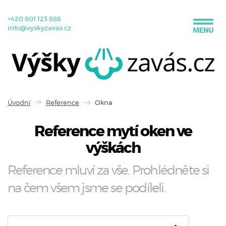
+420 601 123 888
info@vyskyzavas.cz
Úvodní
Reference
Okna
Reference mytí oken ve
výškách
Reference mluví za vše. Prohlédněte si
na čem všem jsme se podíleli.