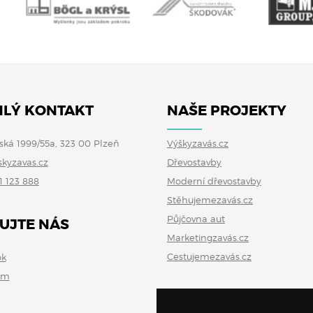
LÝ KONTAKT
NAŠE PROJEKTY
ská 1999/55a, 323 00 Plzeň
Výškyzavás.cz
skyzavas.cz
Dřevostavby
1 123 888
Moderní dřevostavby
Stěhujemezavás.cz
Půjčovna aut
UJTE NÁS
Marketingzavás.cz
Cestujemezavás.cz
ok
am