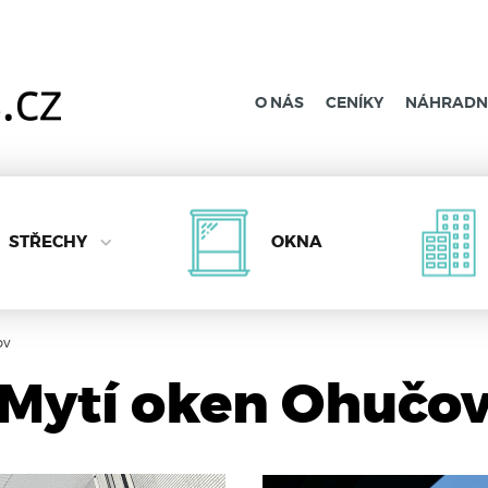
O NÁS
CENÍKY
NÁHRADNÍ
STŘECHY
OKNA
ov
Mytí oken Ohučo