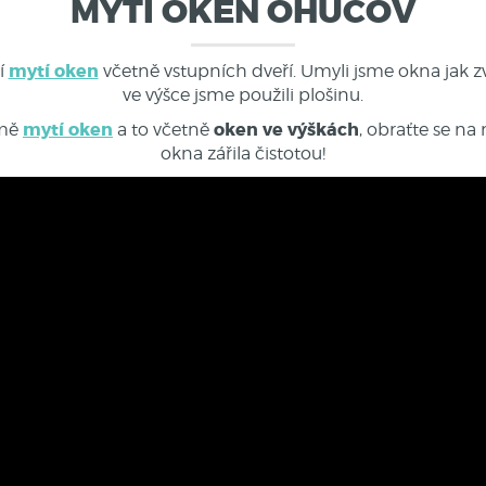
MYTÍ OKEN OHUČOV
mytí oken
í
včetně vstupních dveří. Umyli jsme okna jak zv
ve výšce jsme použili plošinu.
mytí oken
oken ve výškách
omě
a to včetně
, obraťte se na
okna zářila čistotou!