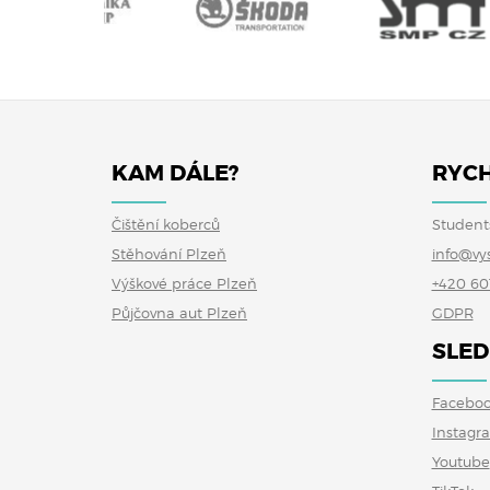
KAM DÁLE?
RYCH
Čištění koberců
Student
Stěhování Plzeň
info@vy
Výškové práce Plzeň
+420 60
Půjčovna aut Plzeň
GDPR
SLED
Facebo
Instagr
Youtube