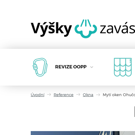
REVIZE OOPP
Úvodní
Reference
Okna
Mytí oken Ohuč