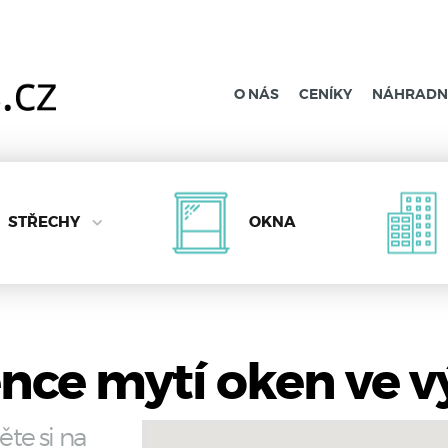
O NÁS
CENÍKY
NÁHRADNÍ
STŘECHY
OKNA
nce mytí oken ve 
ěte si na