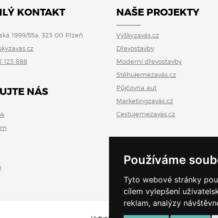
LÝ KONTAKT
NAŠE PROJEKTY
ská 1999/55a, 323 00 Plzeň
Výškyzavás.cz
skyzavas.cz
Dřevostavby
1 123 888
Moderní dřevostavby
Stěhujemezavás.cz
Půjčovna aut
UJTE NÁS
Marketingzavás.cz
Cestujemezavás.cz
ok
am
Používáme soub
n
Tyto webové stránky použí
cílem vylepšení uživatel
reklam, analýzy návštěvno
Vytvořeno v