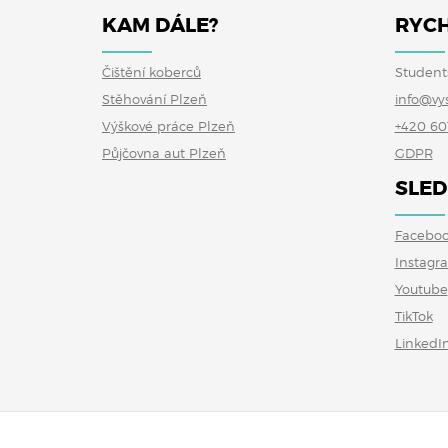
KAM DÁLE?
RYCH
Čištění koberců
Student
Stěhování Plzeň
info@vy
Výškové práce Plzeň
+420 60
Půjčovna aut Plzeň
GDPR
SLED
Facebo
Instagr
Youtube
TikTok
LinkedI