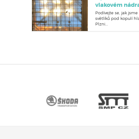
vlakovém nádra
Podívejte se, jak jsme 
světlíků pod kopulí h
Plzni...