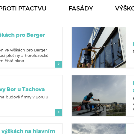
PROTI PTACTVU
FASÁDY
VÝŠK
ýškách pro Berger
en ve výškách pro Berger
cí plošiny a horolezecké
ám čistá okna.
vy Bor u Tachova
 na budově firmy v Boru u
e výškách na hlavním