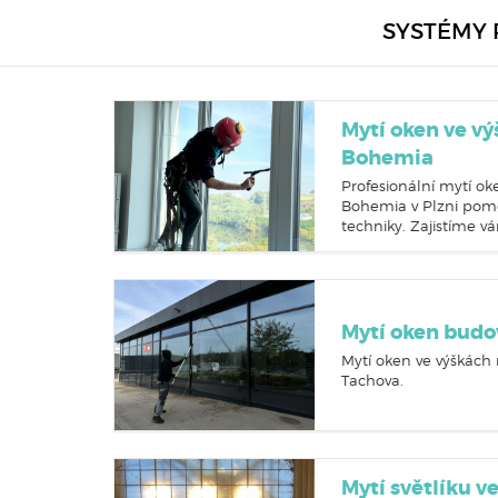
SYSTÉMY 
Mytí oken ve v
Bohemia
Profesionální mytí ok
Bohemia v Plzni pomo
techniky. Zajistíme v
Mytí oken budo
Mytí oken ve výškách
Tachova.
Mytí světlíku v