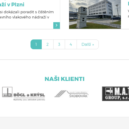
ží v Plzni
si dokázali poradit s č
ištěním
lavního vlakového nádraží v
1
2
3
4
Další »
NAŠI KLIENTI