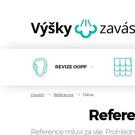
REVIZE OOPP
Úvodní
Reference
Okna
Refere
Reference mluví za vše. Prohlédn