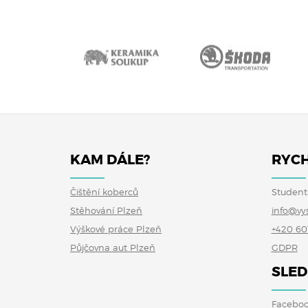
KAM DÁLE?
RYCH
Čištění koberců
Student
Stěhování Plzeň
info@vy
Výškové práce Plzeň
+420 60
Půjčovna aut Plzeň
GDPR
SLED
Facebo