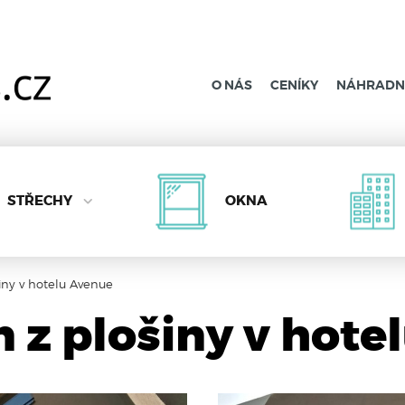
O NÁS
CENÍKY
NÁHRADNÍ
STŘECHY
OKNA
iny v hotelu Avenue
n z plošiny v hote