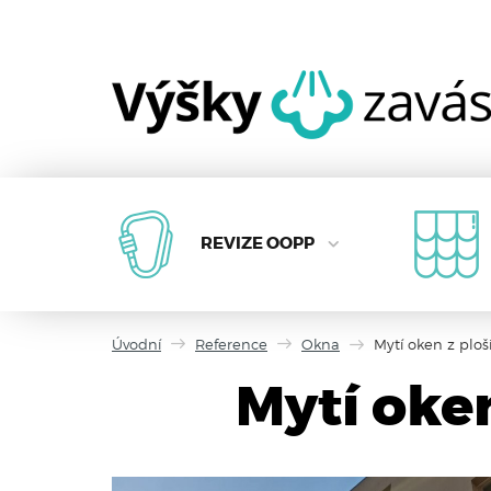
REVIZE OOPP
Úvodní
Reference
Okna
Mytí oken z ploš
Mytí oke