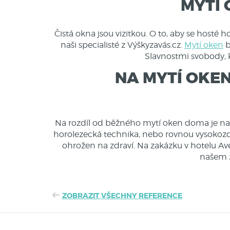
MYTÍ 
Čistá okna jsou vizitkou
. O to, aby se hosté 
naši specialisté z Výškyzavás.cz.
Mytí oken
b
Slavnostmi svobody, kd
NA MYTÍ OKEN
Na rozdíl od běžného mytí oken doma je na
horolezecká technika, nebo rovnou
vysokozd
ohrožen na zdraví. Na zakázku v hotelu Av
našem z
ZOBRAZIT VŠECHNY REFERENCE