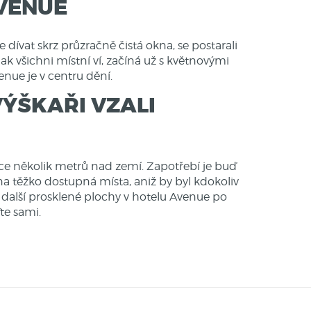
AVENUE
dívat skrz průzračně čistá okna, se postarali
, jak všichni místní ví, začíná už s květnovými
venue je v centru dění.
VÝŠKAŘI VZALI
áce několik metrů nad zemí
. Zapotřebí je buď
 na
těžko dostupná místa
, aniž by byl kdokoliv
 další prosklené plochy v hotelu Avenue po
te sami.