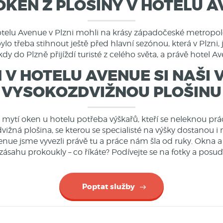
OKEN Z PLOŠINY V HOTELU 
hotelu Avenue v Plzni mohli na krásy západočeské metropole 
ylo třeba stihnout
ještě před hlavní
sezónou
, která v Plzni
y do Plzně přijíždí turisté z celého světa, a právě hotel A
 V HOTELU AVENUE SI NAŠI 
VYSOKOZDVIŽNOU PLOŠINU
 mytí oken u hotelu potřeba
výškařů, kteří se neleknou pr
vižná plošina
, se kterou se specialisté na výšky dostanou i
enue jsme vyvezli právě tu a práce nám šla od ruky. Okna a
ásahu prokoukly – co říkáte? Podívejte se na fotky a posuď
Poptat služby