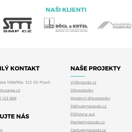
NAŠI KLIENTI
LÝ KONTAKT
NAŠE PROJEKTY
ská 1999/55a, 323 00 Plzeň
Výškyzavás.cz
skyzavas.cz
Dřevostavby
1 123 888
Moderní dřevostavby
Stěhujemezavás.cz
Půjčovna aut
UJTE NÁS
Marketingzavás.cz
Cestujemezavás.cz
ok