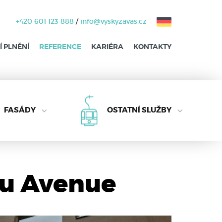
+420 601 123 888
/
info@vyskyzavas.cz
 PLNĚNÍ
REFERENCE
KARIÉRA
KONTAKTY
FASÁDY
OSTATNÍ SLUŽBY
lu Avenue