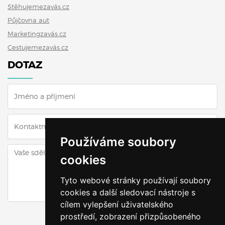
Stěhujemezavás.cz
Půjčovna aut
Marketingzavás.cz
Cestujemezavás.cz
DOTAZ
Používáme soubory
cookies
Tyto webové stránky používají soubory
cookies a další sledovací nástroje s
cílem vylepšení uživatelského
ODESLAT DOTAZ
prostředí, zobrazení přizpůsobeného