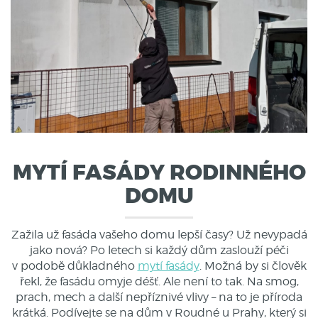
MYTÍ FASÁDY RODINNÉHO
DOMU
Zažila už fasáda vašeho domu lepší časy? Už nevypadá
jako nová?
Po letech si každý dům zaslouží péči
v podobě důkladného
mytí fasády
. Možná by si člověk
řekl, že fasádu omyje déšť. Ale není to tak.
Na smog,
prach, mech a další nepříznivé vlivy
– na to je příroda
krátká. Podívejte se na
dům v Roudné u Prahy
, který si