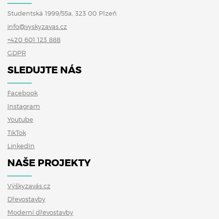
Studentská 1999/55a, 323 00 Plzeň
info@vyskyzavas.cz
+420 601 123 888
GDPR
SLEDUJTE NÁS
Facebook
Instagram
Youtube
TikTok
LinkedIn
NAŠE PROJEKTY
Výškyzavás.cz
Dřevostavby
Moderní dřevostavby