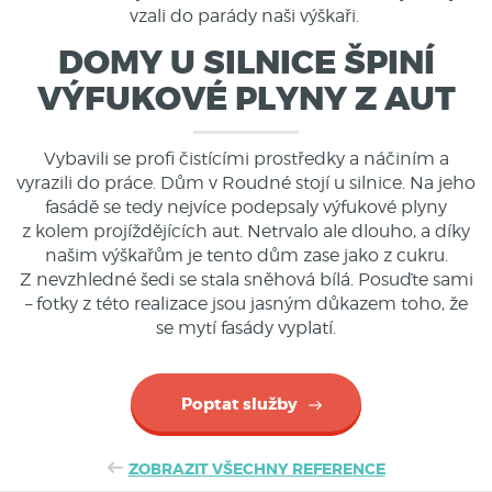
vzali do parády naši výškaři.
DOMY U SILNICE ŠPINÍ
VÝFUKOVÉ PLYNY Z AUT
Vybavili se profi čistícími prostředky a náčiním a
vyrazili do práce. Dům v Roudné stojí u silnice.
Na jeho
fasádě se tedy nejvíce podepsaly výfukové plyny
z kolem projíždějících aut
. Netrvalo ale dlouho, a díky
našim výškařům je tento dům zase jako z cukru.
Z nevzhledné šedi se stala sněhová bílá. Posuďte sami
– fotky z této realizace jsou jasným důkazem toho, že
se mytí fasády vyplatí.
Poptat služby
ZOBRAZIT VŠECHNY REFERENCE