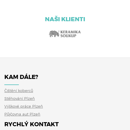
NAŠI KLIENTI
KAM DÁLE?
Čištění koberců
Stěhování Plzeň
Výškové práce Plzeň
Půjčovna aut Plzeň
RYCHLÝ KONTAKT