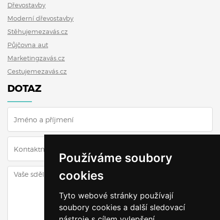
Dřevostavby
Moderní dřevostavby
Stěhujemezavás.cz
Půjčovna aut
Marketingzavás.cz
Cestujemezavás.cz
DOTAZ
Používáme soubory
cookies
Tyto webové stránky používají
soubory cookies a další sledovací
nástroje s cílem vylepšení