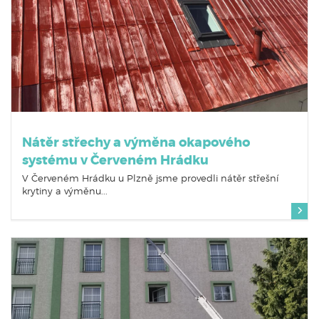
Nátěr střechy a výměna okapového
systému v Červeném Hrádku
V Červeném Hrádku u Plzně jsme provedli nátěr střešní
krytiny a výměnu...