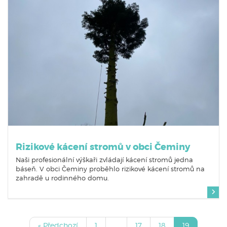
Rizikové kácení stromů v obci Čeminy
Naši profesionální výškaři zvládají kácení stromů jedna
báseň. V obci Čeminy proběhlo rizikové kácení stromů na
zahradě u rodinného domu.
« Předchozí
1
...
17
18
19