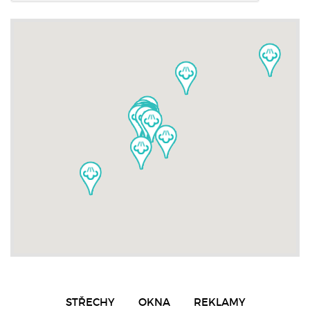
STŘECHY
OKNA
REKLAMY