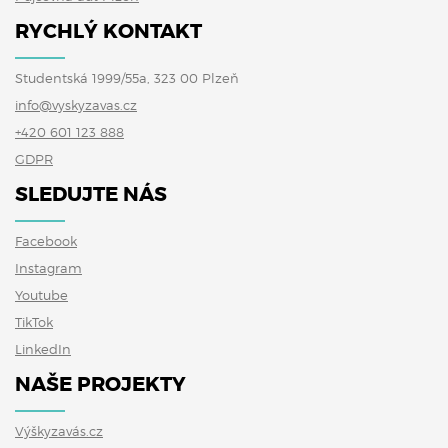
RYCHLÝ KONTAKT
Studentská 1999/55a, 323 00 Plzeň
info@vyskyzavas.cz
+420 601 123 888
GDPR
SLEDUJTE NÁS
Facebook
Instagram
Youtube
TikTok
LinkedIn
NAŠE PROJEKTY
Výškyzavás.cz