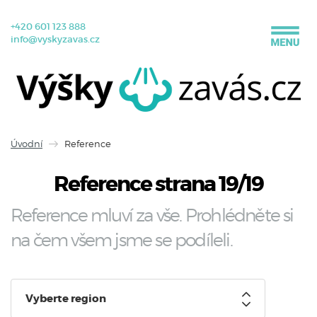
+420 601 123 888
info@vyskyzavas.cz
Úvodní
Reference
Reference strana 19/19
Reference mluví za vše. Prohlédněte si
na čem všem jsme se podíleli.
Vyberte region