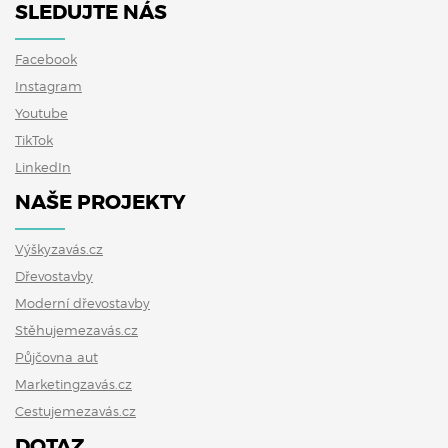
SLEDUJTE NÁS
Facebook
Instagram
Youtube
TikTok
LinkedIn
NAŠE PROJEKTY
Výškyzavás.cz
Dřevostavby
Moderní dřevostavby
Stěhujemezavás.cz
Půjčovna aut
Marketingzavás.cz
Cestujemezavás.cz
DOTAZ