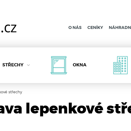
O NÁS
CENÍKY
NÁHRADNÍ
STŘECHY
OKNA
ové střechy
ava lepenkové stř