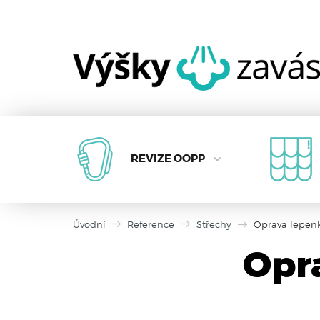
REVIZE OOPP
Úvodní
Reference
Střechy
Oprava lepenk
Opr