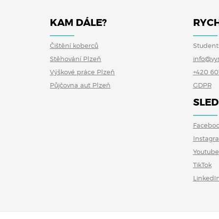
KAM DÁLE?
RYCH
Čištění koberců
Student
Stěhování Plzeň
info@vy
Výškové práce Plzeň
+420 60
Půjčovna aut Plzeň
GDPR
SLED
Facebo
Instagr
Youtube
TikTok
LinkedI