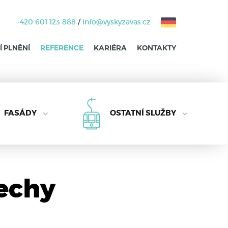
+420 601 123 888
/
info@vyskyzavas.cz
 PLNĚNÍ
REFERENCE
KARIÉRA
KONTAKTY
FASÁDY
OSTATNÍ SLUŽBY
echy