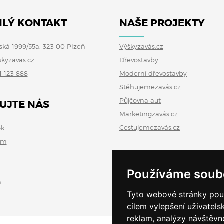
LÝ KONTAKT
NAŠE PROJEKTY
ská 1999/55a, 323 00 Plzeň
Výškyzavás.cz
skyzavas.cz
Dřevostavby
1 123 888
Moderní dřevostavby
Stěhujemezavás.cz
Půjčovna aut
UJTE NÁS
Marketingzavás.cz
Cestujemezavás.cz
ok
am
Používáme soub
n
Tyto webové stránky použí
cílem vylepšení uživatel
reklam, analýzy návštěvno