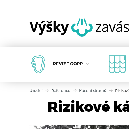
REVIZE OOPP
Úvodní
Reference
Kácení stromů
Rizikové
Rizikové ká