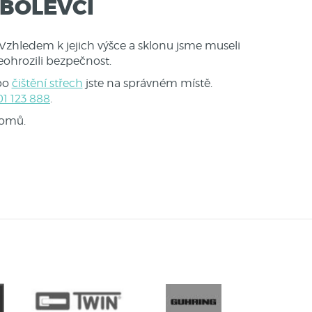
 BOLEVCI
. Vzhledem k jejich výšce a sklonu jsme museli
eohrozili bezpečnost.
ebo
čištění střech
jste na správném místě.
1 123 888
.
tromů.