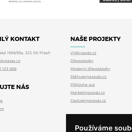
LÝ KONTAKT
NAŠE PROJEKTY
ská 1999/55a, 323 00 Plzeň
Výškyzavás.cz
skyzavas.cz
Dřevostavby
1 123 888
Moderní dřevostavby
Stěhujemezavás.cz
Půjčovna aut
UJTE NÁS
Marketingzavás.cz
Cestujemezavás.cz
ok
am
Používáme soub