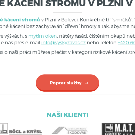
É KÁCENÍ STROMŮ V PLZNI V
vé kácení stromů
v Plzni v Bolevci. Konkrétně tří "smrčků"
upné kácení bez zachytávání dřevní hmoty a tak, abysme n
e výškách, s
mytím oken
, nátěry fasád, čištěním okapů n
te nás přes e-mail
info@vyskyzavas.cz
nebo telefon
+420 60
si o naší práci můžete přečíst v kategorii rizikové kácení s
Poptat služby
NAŠI KLIENTI