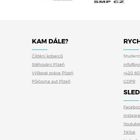
KAM DÁLE?
RYCH
Čištění koberců
Student
Stěhování Plzeň
info@vy
Výškové práce Plzeň
+420 60
Půjčovna aut Plzeň
GDPR
SLED
Facebo
Instagr
Youtube
TikTok