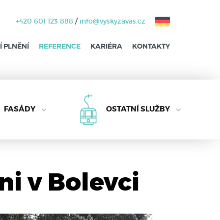
+420 601 123 888
/
info@vyskyzavas.cz
 PLNĚNÍ
REFERENCE
KARIÉRA
KONTAKTY
FASÁDY
OSTATNÍ SLUŽBY
ni v Bolevci