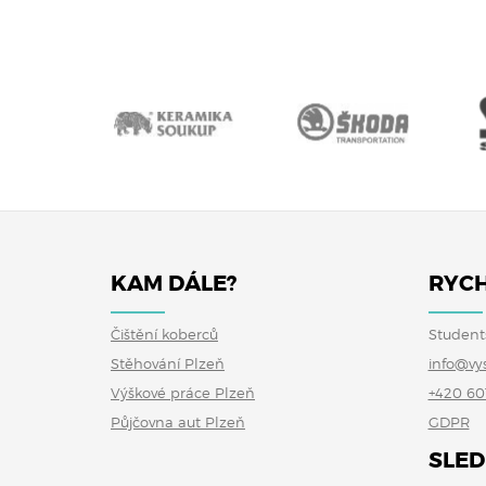
KAM DÁLE?
RYCH
Čištění koberců
Student
Stěhování Plzeň
info@vy
Výškové práce Plzeň
+420 60
Půjčovna aut Plzeň
GDPR
SLED