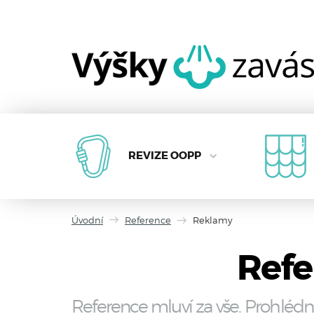
REVIZE OOPP
Úvodní
Reference
Reklamy
Refe
Reference mluví za vše. Prohlédn