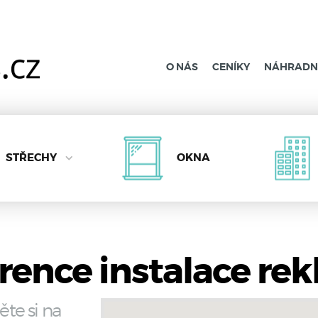
O NÁS
CENÍKY
NÁHRADNÍ
STŘECHY
OKNA
rence instalace re
ěte si na