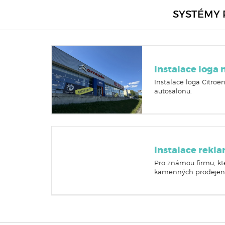
SYSTÉMY 
Instalace loga
Instalace loga Citro
ë
n
autosalonu.
Instalace rekl
Pro známou firmu, kt
kamenných prodejen js