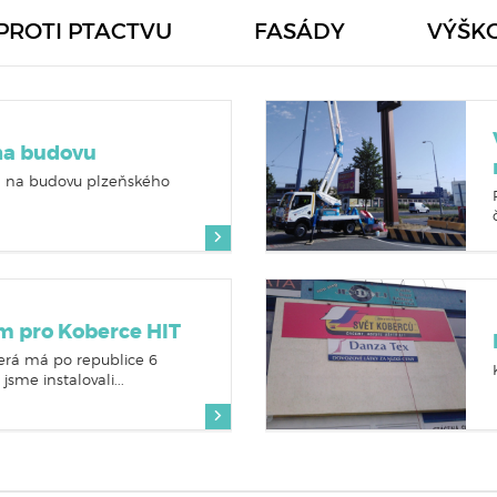
PROTI PTACTVU
FASÁDY
VÝŠK
 na budovu
 na budovu plzeňského
am pro Koberce HIT
erá má po republice 6
me instalovali...