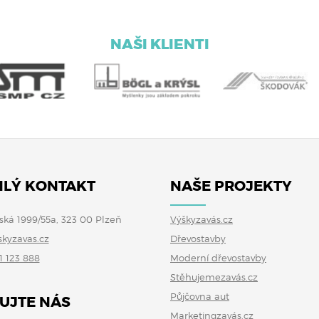
NAŠI KLIENTI
LÝ KONTAKT
NAŠE PROJEKTY
ská 1999/55a, 323 00 Plzeň
Výškyzavás.cz
skyzavas.cz
Dřevostavby
1 123 888
Moderní dřevostavby
Stěhujemezavás.cz
Půjčovna aut
UJTE NÁS
Marketingzavás.cz