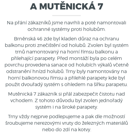
A MUTĚNICKÁ 7
Na přání zákazníků jsme navrhli a poté namontovali
ochranné systémy proti holubům.
Brněnská 46 zde byl kladen důraz na ochranu
balkonu proti znečištění od holubů. Zvolen byl systém
trnů namontovaný na horní římsu balkonu a
přilehající parapety. Před montáží byla po celém
povrchu provedena sanace od holubích výkalů včetně
odstranění hnízd holubů. Trny byly namontovány na
horní balkonovou římsu a přilehlé parapety kde byl
použit dvouřadý systém s ohledem na šířku parapetu.
Mutěnická 7 zákazník si přál zabezpečit čistotu nad
vchodem. Z tohoto důvodu byl zvolen jednořadý
systém i na široké parapety.
Trny vždy nejprve podlepujeme a pak dle možností
šroubujeme nerezovými vruty do železných materiálů
nebo do zdí na kotvy.