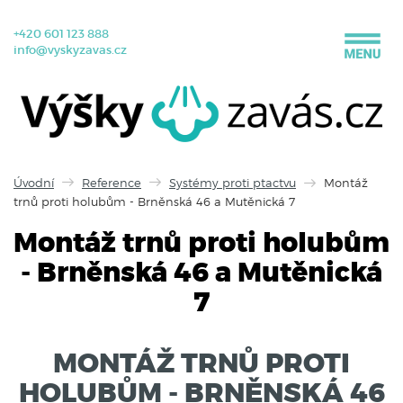
+420 601 123 888
info@vyskyzavas.cz
Úvodní
Reference
Systémy proti ptactvu
Montáž
trnů proti holubům - Brněnská 46 a Mutěnická 7
Montáž trnů proti holubům
- Brněnská 46 a Mutěnická
7
MONTÁŽ TRNŮ PROTI
HOLUBŮM - BRNĚNSKÁ 46