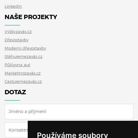
LinkedIn
NAŠE PROJEKTY
Výškyzavás.cz
Dřevostavby
Moderní dřevostavby
Stěhujemezavás.cz
Půjčovna aut
Marketingzavás.cz
Cestujemezavás.cz
DOTAZ
Používáme soubory