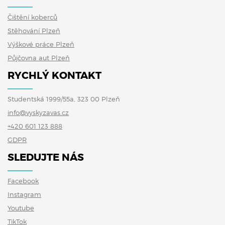
Čištění koberců
Stěhování Plzeň
Výškové práce Plzeň
Půjčovna aut Plzeň
RYCHLÝ KONTAKT
Studentská 1999/55a, 323 00 Plzeň
info@vyskyzavas.cz
+420 601 123 888
GDPR
SLEDUJTE NÁS
Facebook
Instagram
Youtube
TikTok