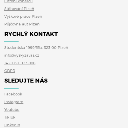
Čištění koberců
Stěhování Plzeň
Výškové práce Plzeň
Půjčovna aut Plzeň
RYCHLÝ KONTAKT
Studentská 1999/55a, 323 00 Plzeň
info@vyskyzavas.cz
+420 601 123 888
GDPR
SLEDUJTE NÁS
Facebook
Instagram
Youtube
TikTok
LinkedIn