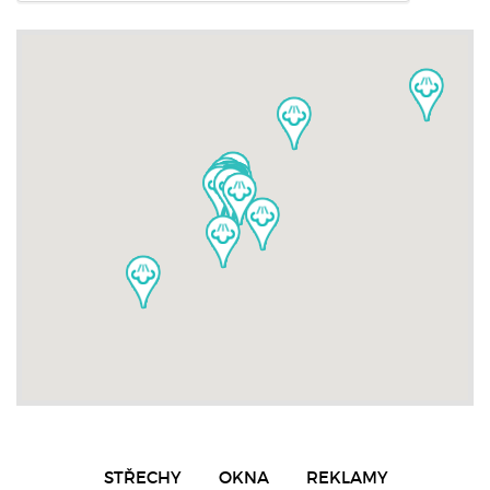
STŘECHY
OKNA
REKLAMY