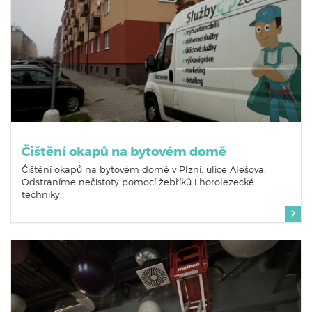
Čištění okapů na bytovém domě
Čištění okapů na bytovém domě v Plzni, ulice Alešova.
Odstraníme nečistoty pomocí žebříků i horolezecké
techniky.