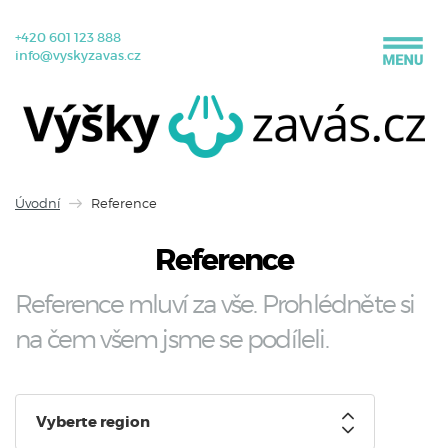
+420 601 123 888
info@vyskyzavas.cz
Úvodní
Reference
Reference
Reference mluví za vše. Prohlédněte si
na čem všem jsme se podíleli.
Vyberte region