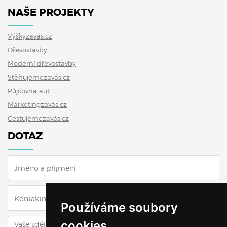
NAŠE PROJEKTY
Výškyzavás.cz
Dřevostavby
Moderní dřevostavby
Stěhujemezavás.cz
Půjčovna aut
Marketingzavás.cz
Cestujemezavás.cz
DOTAZ
Používáme soubory
cookies