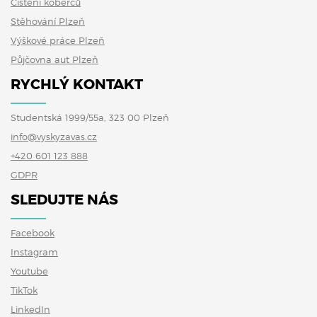
Čištění koberců
Stěhování Plzeň
Výškové práce Plzeň
Půjčovna aut Plzeň
RYCHLÝ KONTAKT
Studentská 1999/55a, 323 00 Plzeň
info@vyskyzavas.cz
+420 601 123 888
GDPR
SLEDUJTE NÁS
Facebook
Instagram
Youtube
TikTok
LinkedIn