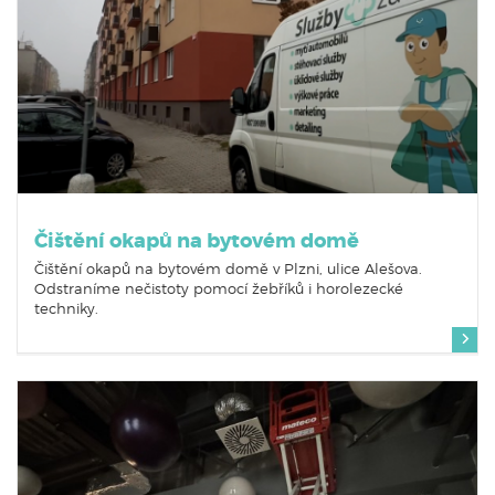
Čištění okapů na bytovém domě
Čištění okapů na bytovém domě v Plzni, ulice Alešova.
Odstraníme nečistoty pomocí žebříků i horolezecké
techniky.