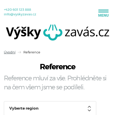
+420 601 123 888
info@vyskyzavas.cz
Úvodní
Reference
Reference
Reference mluví za vše. Prohlédněte si
na čem všem jsme se podíleli.
Vyberte region