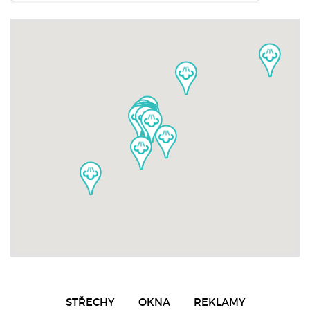
STŘECHY
OKNA
REKLAMY