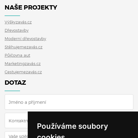
NAŠE PROJEKTY
Výškyzavás.cz
Dřevostavby
Moderní dřevostavby
Stěhujemezavás.cz
Půjčovna aut
Marketingzavás.cz
Cestujemezavás.cz
DOTAZ
Používáme soubory
cookies