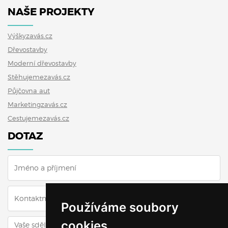
NAŠE PROJEKTY
Výškyzavás.cz
Dřevostavby
Moderní dřevostavby
Stěhujemezavás.cz
Půjčovna aut
Marketingzavás.cz
Cestujemezavás.cz
DOTAZ
Používáme soubory
cookies