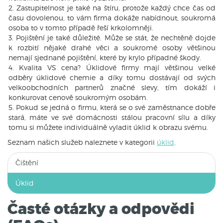
Zastupitelnost je také na štíru, protože každý chce čas od
času dovolenou, to vám firma dokáže nabídnout, soukromá
osoba to v tomto případě řeší krkolomněji.
Pojištění je také důležité. Může se stát, že nechtěně dojde
k rozbití nějaké drahé věci a soukromé osoby většinou
nemají sjednané pojištění, které by krylo případné škody.
Kvalita VS cena? Úklidové firmy mají většinou velké
odběry úklidové chemie a díky tomu dostávají od svých
velkoobchodních partnerů značné slevy, tím dokáží i
konkurovat cenově soukromým osobám.
Pokud se jedná o firmu, která se o své zaměstnance dobře
stará, máte ve své domácnosti stálou pracovní sílu a díky
tomu si můžete individuálně vyladit úklid k obrazu svému.
Seznam našich služeb naleznete v kategorii
úklid
.
Čištění
Úklid
Časté otázky a odpovědi