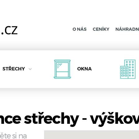
O NÁS
CENÍKY
NÁHRADNÍ
STŘECHY
OKNA
ce střechy - výško
ěte si na