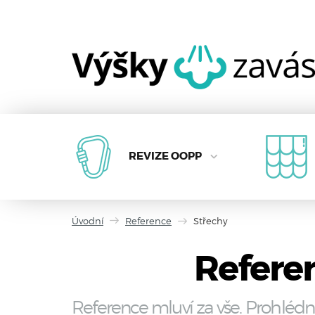
REVIZE OOPP
Úvodní
Reference
Střechy
Referen
Reference mluví za vše. Prohlédn