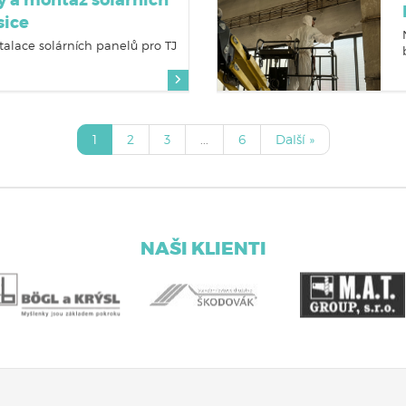
 a montáž solárních
sice
talace solárních panelů pro TJ
1
2
3
...
6
Další »
NAŠI KLIENTI