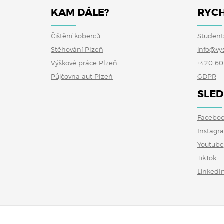
KAM DÁLE?
RYCH
Čištění koberců
Student
Stěhování Plzeň
info@vy
Výškové práce Plzeň
+420 60
Půjčovna aut Plzeň
GDPR
SLED
Facebo
Instagr
Youtube
TikTok
LinkedI