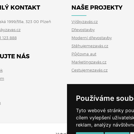
LÝ KONTAKT
NAŠE PROJEKTY
ská 1999/55a, 323 00 Plzeň
Výškyzavás.cz
skyzavas.cz
Dřevostavby
1 123 888
Moderní dřevostavby
Stěhujemezavás.cz
Půjčovna aut
UJTE NÁS
Marketingzavás.cz
Cestujemezavás.cz
ok
am
Používáme soub
n
Tyto webové stránky použí
cílem vylepšení uživatel
reklam, analýzy návštěvno
Vytvořeno v