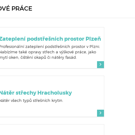
OVÉ PRÁCE
Zateplení podstřešních prostor Plzeň
Profesionální zateplení podstřešních prostor v Plzni.
Nabízíme také opravy střech a výškové práce, jako
mytí oken, čištění okapů či nátěry fasád.
Nátěr střechy Hracholusky
Nátěr všech typů střešních krytin.