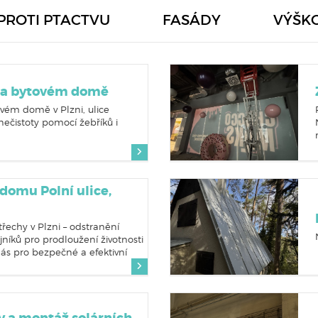
PROTI PTACTVU
FASÁDY
VÝŠK
 na bytovém domě
ovém domě v Plzni, ulice
ečistoty pomocí žebříků i
.
 domu Polní ulice,
střechy v Plzni – odstranění
jníků pro prodloužení životnosti
nás pro bezpečné a efektivní