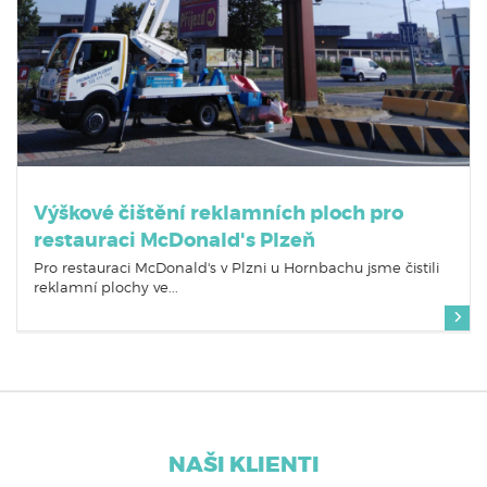
Výškové čištění reklamních ploch pro
restauraci McDonald's Plzeň
Pro restauraci McDonald's v Plzni u Hornbachu jsme čistili
reklamní plochy ve...
NAŠI KLIENTI