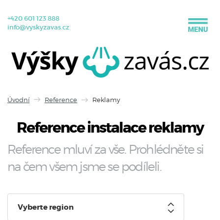
+420 601 123 888
info@vyskyzavas.cz
Úvodní
Reference
Reklamy
Reference instalace reklamy
Reference mluví za vše. Prohlédněte si
na čem všem jsme se podíleli.
Vyberte region