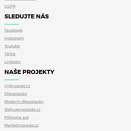
GDPR
SLEDUJTE NÁS
Facebook
Instagram
Youtube
TikTok
LinkedIn
NAŠE PROJEKTY
Výškyzavás.cz
Dřevostavby
Moderní dřevostavby
Stěhujemezavás.cz
Půjčovna aut
Marketingzavás.cz