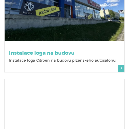
Instalace loga na budovu
Instalace loga Citro
ë
n na budovu plzeňského autosalonu.