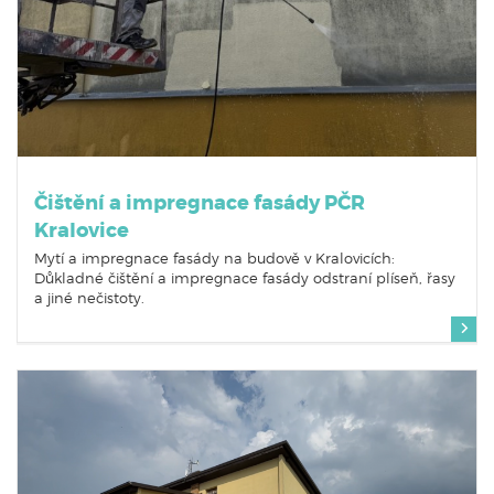
Čištění a impregnace fasády PČR
Kralovice
Mytí a impregnace fasády na budově v Kralovicích:
Důkladné čištění a impregnace fasády odstraní plíseň, řasy
a jiné nečistoty.