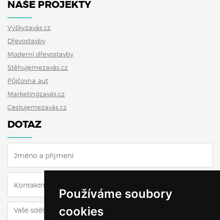
NAŠE PROJEKTY
Výškyzavás.cz
Dřevostavby
Moderní dřevostavby
Stěhujemezavás.cz
Půjčovna aut
Marketingzavás.cz
Cestujemezavás.cz
DOTAZ
Používáme soubory
cookies