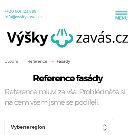
+420 601 123 888
info@vyskyzavas.cz
Úvodní
Reference
Fasády
Reference fasády
Reference mluví za vše. Prohlédněte si
na čem všem jsme se podíleli.
Vyberte region