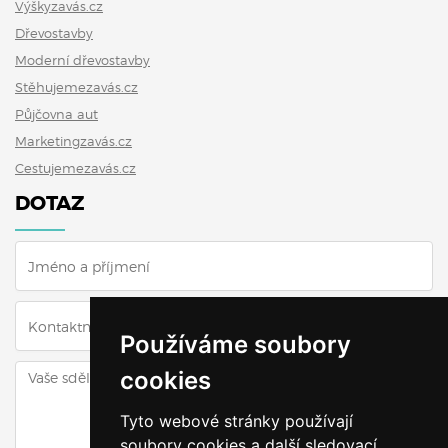
Výškyzavás.cz
Dřevostavby
Moderní dřevostavby
Stěhujemezavás.cz
Půjčovna aut
Marketingzavás.cz
Cestujemezavás.cz
DOTAZ
Používáme soubory
cookies
Tyto webové stránky používají
soubory cookies a další sledovací