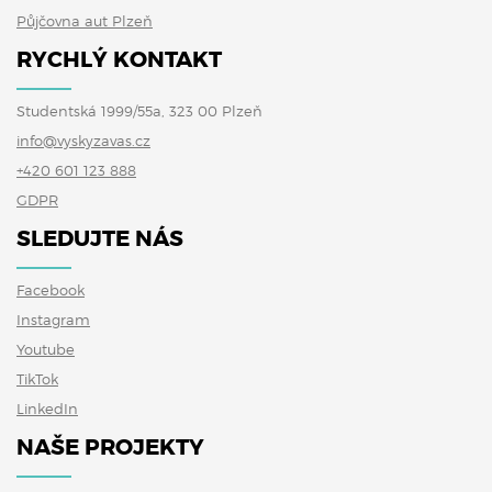
Půjčovna aut Plzeň
RYCHLÝ KONTAKT
Studentská 1999/55a, 323 00 Plzeň
info@vyskyzavas.cz
+420 601 123 888
GDPR
SLEDUJTE NÁS
Facebook
Instagram
Youtube
TikTok
LinkedIn
NAŠE PROJEKTY