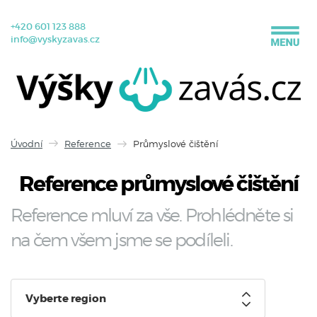
+420 601 123 888
info@vyskyzavas.cz
Úvodní
Reference
Průmyslové čištění
Reference průmyslové čištění
Reference mluví za vše. Prohlédněte si
na čem všem jsme se podíleli.
Vyberte region